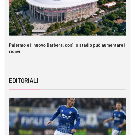
Palermo e il nuovo Barbera: così lo stadio può aumentare i
VI
ricavi
EDITORIALI