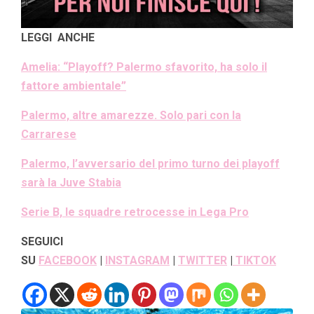
LEGGI ANCHE
Amelia: “Playoff? Palermo sfavorito, ha solo il
fattore ambientale”
Palermo, altre amarezze. Solo pari con la
Carrarese
Palermo, l’avversario del primo turno dei playoff
sarà la Juve Stabia
Serie B, le squadre retrocesse in Lega Pro
SEGUICI
SU
FACEBOOK
|
INSTAGRAM
|
TWITTER
|
TIKTOK