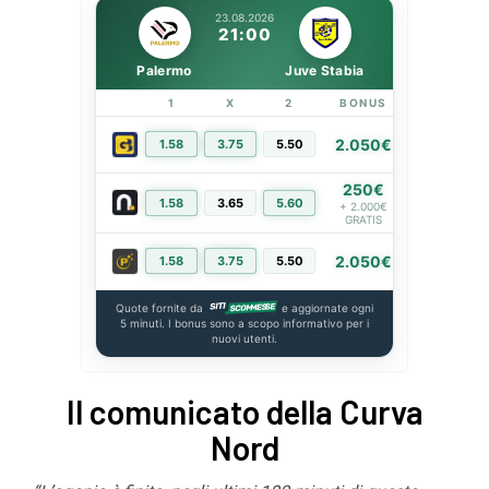
23.08.2026
21:00
Palermo
Juve Stabia
1
X
2
BONUS
LINK
2.050€
1.58
3.75
5.50
PIÙ INFO
250€
1.58
3.65
5.60
PIÙ INFO
+ 2.000€
GRATIS
2.050€
1.58
3.75
5.50
PIÙ INFO
Quote fornite da
e aggiornate ogni
5 minuti. I bonus sono a scopo informativo per i
nuovi utenti.
Il comunicato della Curva
Nord