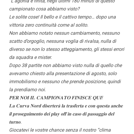
“L’agonia è finita, negli ultimi 180 minuti di questo
campionato cosa abbiamo visto?
Le solite cose! Il bello e il cattivo tempo… dopo una
vittoria zero continuità come al solito.
Non abbiamo notato nessun cambiamento, nessuno
scatto d’orgoglio, nessuna voglia di rivalsa, nulla di
diverso se non lo stesso atteggiamento, gli stessi errori
da squadra e mister.
Dopo 38 partite non abbiamo visto nulla di quello che
avevamo chiesto alla presentazione di agosto, solo
immobilismo e nessuno che prende posizione, quindi
la prendiamo noi.
𝐏𝐄𝐑 𝐍𝐎𝐈 𝐈𝐋 𝐂𝐀𝐌𝐏𝐈𝐎𝐍𝐀𝐓𝐎 𝐅𝐈𝐍𝐈𝐒𝐂𝐄 𝐐𝐔𝐈!
𝐋𝐚 𝐂𝐮𝐫𝐯𝐚 𝐍𝐨𝐫𝐝 𝐝𝐢𝐬𝐞𝐫𝐭𝐞𝐫𝐚̀ 𝐥𝐚 𝐭𝐫𝐚𝐬𝐟𝐞𝐫𝐭𝐚 𝐞 𝐜𝐨𝐧 𝐪𝐮𝐞𝐬𝐭𝐚 𝐚𝐧𝐜𝐡𝐞
𝐢𝐥 𝐩𝐫𝐨𝐬𝐞𝐠𝐮𝐢𝐦𝐞𝐧𝐭𝐨 𝐝𝐞𝐢 𝐩𝐥𝐚𝐲 𝐨𝐟𝐟 𝐢𝐧 𝐜𝐚𝐬𝐨 𝐝𝐢 𝐩𝐚𝐬𝐬𝐚𝐠𝐠𝐢𝐨 𝐝𝐞𝐥
𝐭𝐮𝐫𝐧𝐨.
Giocatevi le vostre chance senza il nostro “clima