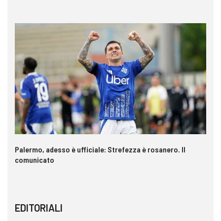
a è
Palermo, adesso è ufficiale: Strefezza è rosanero. Il
In
comunicato
ca
EDITORIALI