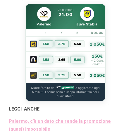
23.08.2026
21:00
Palermo
Juve Stabia
1
X
2
BONUS
LINK
2.050€
1.58
3.75
5.50
PIÙ INFO
250€
1.58
3.65
5.60
PIÙ INFO
+ 2.000€
GRATIS
2.050€
1.58
3.75
5.50
PIÙ INFO
Quote fornite da
e aggiornate ogni
5 minuti. I bonus sono a scopo informativo per i
nuovi utenti.
LEGGI ANCHE
Palermo, c’è un dato che rende la promozione
(quasi) impossibile