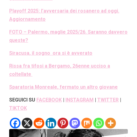
Playoff 2025: l’avversaria dei rosanero ad oggi.
Aggiornamento
FOTO – Palermo, maglie 2025/26. Saranno davvero
queste?
Siracusa, il sogno ora si è avverato
Rissa fra tifosi a Bergamo, 26enne ucciso a
coltellate
Sparatoria Monreale, fermato un altro giovane
SEGUICI SU
FACEBOOK
|
INSTAGRAM
|
TWITTER
|
TIKTOK