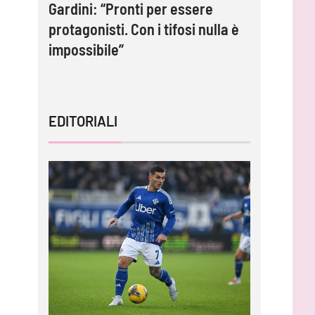
2: Le
Gardini: “Pronti per essere
Inzaghi: 
i
protagonisti. Con i tifosi nulla è
adesso c
impossibile”
tornare 
EDITORIALI