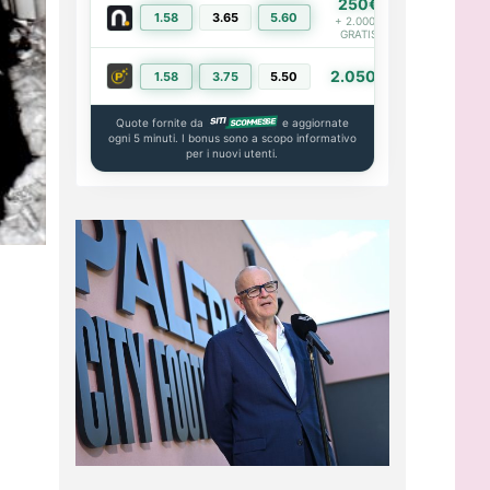
250€
1.58
3.65
5.60
PIÙ INFO
+ 2.000€
GRATIS
2.050€
1.58
3.75
5.50
PIÙ INFO
Quote fornite da
e aggiornate
ogni 5 minuti. I bonus sono a scopo informativo
per i nuovi utenti.