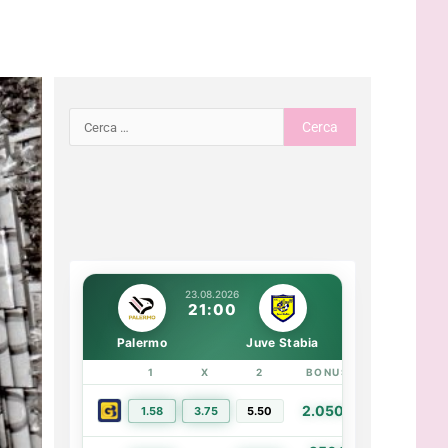
23.08.2026
21:00
Palermo
Juve Stabia
1
X
2
BONUS
LINK
2.050€
1.58
3.75
5.50
PIÙ INFO