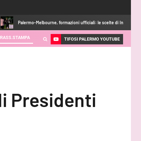
o-Melbourne, formazioni ufficiali: le scelte di Inzaghi
Bani: 
RASS.STAMPA
TIFOSI PALERMO YOUTUBE
i Presidenti