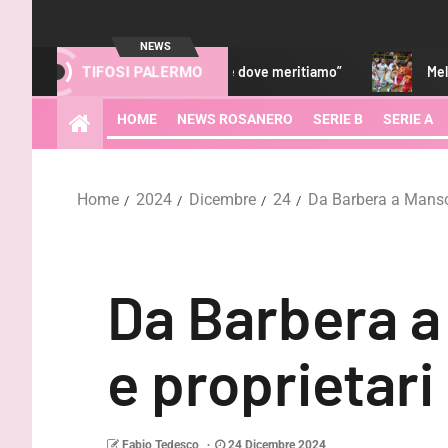
NEWS
rà da lottare per tornare dove meritiamo”
Melbourne City-Pal
TIFOSI PALERMO
HOME
NEWS ROSANERO
SERIE B
SERIE A
Home
2024
Dicembre
24
Da Barbera a Mansour
Da Barbera a 
e proprietari
Fabio Tedesco
24 Dicembre 2024