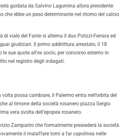
cietà guidata da Salvino Lagumina allora presidente
mo che ebbe un peso determinante nel ritorno del calcio
 di viale del Fante si alterna il duo Polizzi-Ferrara ed
i giudiziari. Il primo addirittura arrestato, il 18
le sue quote all’ex socio, per concorso esterno in
to nel registro degli indagati.
volta possa cambiare, il Palermo entra nell’orbita del
che al timone della società rosanero piazza Sergio
rima vera svolta dell’epopea rosanero.
aurizio Zamparini che formalmente presiederà la società
ovamente il malaffare torni a far capolinea nelle