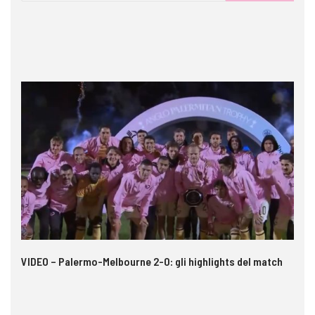
 i
VIDEO – Palermo-Melbourne 2-0: gli highlights del match
In
pe