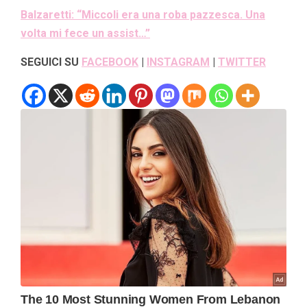
Balzaretti: “Miccoli era una roba pazzesca. Una
volta mi fece un assist…”
SEGUICI SU
FACEBOOK
|
INSTAGRAM
|
TWITTER