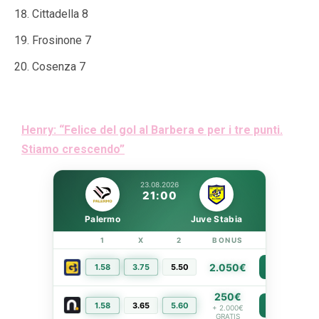
Cittadella 8
Frosinone 7
Cosenza 7
Henry: “Felice del gol al Barbera e per i tre punti.
Stiamo crescendo”
23.08.2026
21:00
Palermo
Juve Stabia
1
X
2
BONUS
LINK
2.050€
1.58
3.75
5.50
PIÙ INFO
250€
1.58
3.65
5.60
PIÙ INFO
+ 2.000€
GRATIS