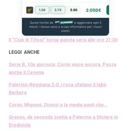
2.050€
1.58
3.75
5.50
PIÙ INFO
Quote fornite da
e aggiornate ogni 5
minuti. I bonus sono a scopo informativo per i nuovi
utenti.
Il “Club di Tifosi” torna questa sera alle ore 21:30
LEGGI ANCHE
Serie B, 10a giornata: Corini vince ancora. Passa
anche il Cesena
Palermo-Reggiana 2-0: i rosa sfatano il tabù
Barbera
Corini, Mignani, Dionisi e la media punti che…
Graves, da seconda scelta a Palermo a titolare in
Eredivisie