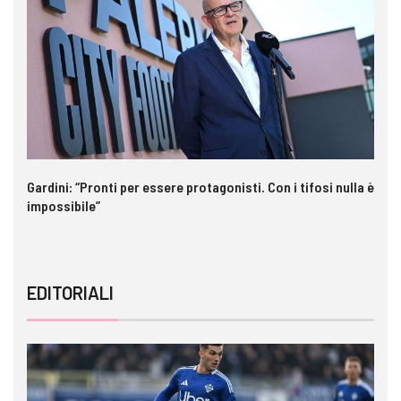
o
Gardini: “Pronti per essere protagonisti. Con i tifosi nulla è
Pa
impossibile”
c
EDITORIALI