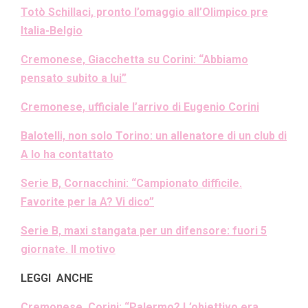
Totò Schillaci, pronto l’omaggio all’Olimpico pre
Italia-Belgio
Cremonese, Giacchetta su Corini: “Abbiamo
pensato subito a lui”
Cremonese, ufficiale l’arrivo di Eugenio Corini
Balotelli, non solo Torino: un allenatore di un club di
A lo ha contattato
Serie B, Cornacchini: “Campionato difficile.
Favorite per la A? Vi dico”
Serie B, maxi stangata per un difensore: fuori 5
giornate. Il motivo
LEGGI ANCHE
Cremonese, Corini: “Palermo? L’obiettivo era