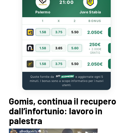
21:00
Palermo
Juve Stabia
1
X
2
BONUS
LINK
2.050€
1.58
3.75
5.50
PIÙ INFO
250€
1.58
3.65
5.60
PIÙ INFO
+ 2.000€
GRATIS
2.050€
1.58
3.75
5.50
PIÙ INFO
Quote fornite da
e aggiornate ogni 5
minuti. I bonus sono a scopo informativo per i nuovi
utenti.
Gomis, continua il recupero
dall’infortunio: lavoro in
palestra