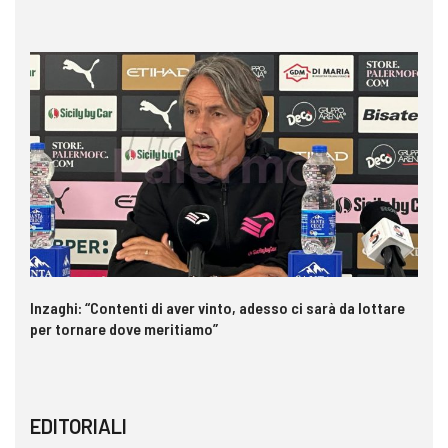
Inzaghi: “Contenti di aver vinto, adesso ci sarà da lottare
Me
per tornare dove meritiamo”
gl
EDITORIALI