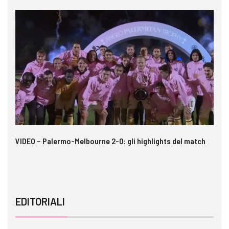
 i
VIDEO – Palermo-Melbourne 2-0: gli highlights del match
In
pe
EDITORIALI