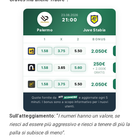
23.08.2026
21:00
Palermo
Juve Stabia
1
X
2
BONUS
LINK
2.050€
1.58
3.75
5.50
PIÙ INFO
250€
1.58
3.65
5.60
PIÙ INFO
+ 2.000€
GRATIS
2.050€
1.58
3.75
5.50
PIÙ INFO
Quote fornite da
e aggiornate ogni 5
minuti. I bonus sono a scopo informativo per i nuovi
utenti.
Sull’atteggiamento:
“
I numeri hanno un valore, se
riesci ad essere più aggressivo e riesci a tenere di più la
palla si subisce di meno”.