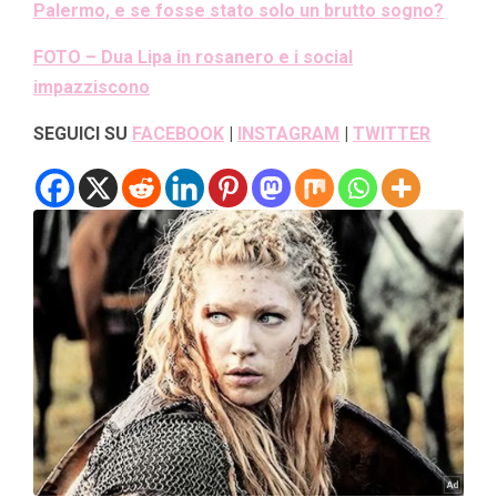
Palermo, e se fosse stato solo un brutto sogno?
FOTO – Dua Lipa in rosanero e i social
impazziscono
SEGUICI SU
FACEBOOK
|
INSTAGRAM
|
TWITTER