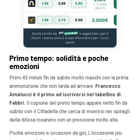
1.58
3.65
5.60
PIÙ INFO
+ 2.000€
GRATIS
2.050€
1.58
3.75
5.50
PIÙ INFO
Quote fornite da
e aggiornate ogni 5
minuti. I bonus sono a scopo informativo per i nuovi
utenti.
Primo tempo: solidità e poche
emozioni
Primi 45 minuti fin da subito molto maschi con la prima
ammonizione che non tarda ad arrivare.
Francesco
Amatucci è il primo ad iscriversi nel tabellino di
Fabbri.
Il copione del primo tempo appare netto fin da
subito con il Cittadella che cerca di inserirsi nei spiragli
della difesa rosanero con un pressione molto alta.
Poche emozioni e occasioni da gol, L’occasione più