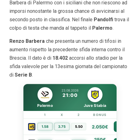
Barbera di Palerrmo con i siciliani che non riescono ad
imporsi nonostante la grossa chance di avvicinarsi al
secondo posto in classifica. Nel finale
Pandolfi
trova il
colpo di testa che manda al tappeto il
Palermo
.
Renzo Barbera
che presenta un numero di tifosi in
aumento rispetto la precedente sfida interna contro il
Brescia. Il dato è di
18.402
accorsi allo stadio per la
sfida valevole per la 13esima giornata del campionato
di
Serie B
.
23.08.2026
21:00
Palermo
Juve Stabia
1
X
2
BONUS
LINK
2.050€
1.58
3.75
5.50
PIÙ INFO
250€