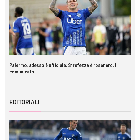
a è
Palermo, adesso è ufficiale: Strefezza è rosanero. Il
In
comunicato
ca
EDITORIALI