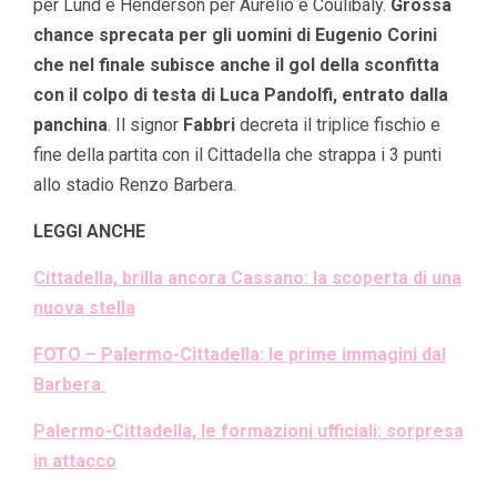
per Lund e Henderson per Aurelio e Coulibaly.
Grossa
chance sprecata per gli uomini di Eugenio Corini
che nel finale subisce anche il gol della sconfitta
con il colpo di testa di Luca Pandolfi, entrato dalla
panchina
. Il signor
Fabbri
decreta il triplice fischio e
fine della partita con il Cittadella che strappa i 3 punti
allo stadio Renzo Barbera.
LEGGI ANCHE
Cittadella, brilla ancora Cassano: la scoperta di una
nuova stella
FOTO – Palermo-Cittadella: le prime immagini dal
Barbera
Palermo-Cittadella, le formazioni ufficiali: sorpresa
in attacco