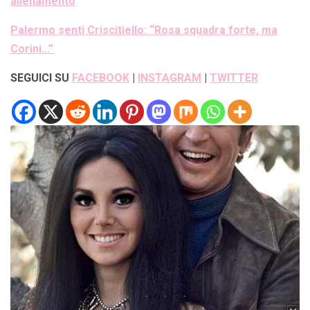
allenamento
Palermo senti Criscitiello: “Rosa squadra forte, ma
Corini…”
SEGUICI SU
FACEBOOK
|
INSTAGRAM
|
TWITTER