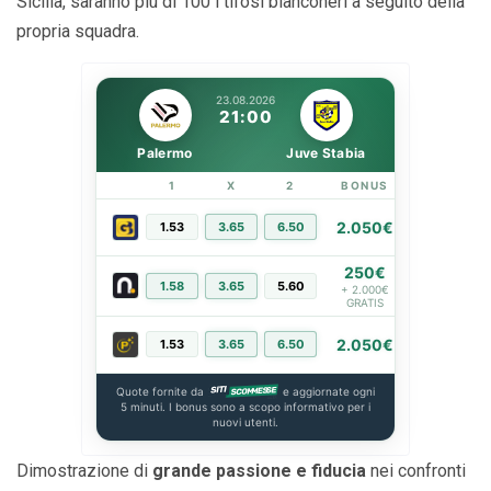
Sicilia, saranno più di 100 i tifosi bianconeri a seguito della
propria squadra.
23.08.2026
21:00
Palermo
Juve Stabia
1
X
2
BONUS
LINK
2.050€
1.53
3.65
6.50
PIÙ INFO
250€
1.58
3.65
5.60
PIÙ INFO
+ 2.000€
GRATIS
2.050€
1.53
3.65
6.50
PIÙ INFO
Quote fornite da
e aggiornate ogni
5 minuti. I bonus sono a scopo informativo per i
nuovi utenti.
Dimostrazione di
grande passione e fiducia
nei confronti