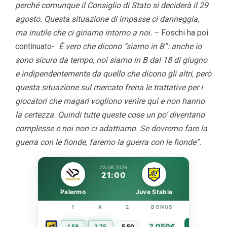
perché comunque il Consiglio di Stato si deciderà il 29
agosto. Questa situazione di impasse ci danneggia,
ma inutile che ci giriamo intorno a noi.
– Foschi ha poi
continuato-
È vero che dicono “siamo in B”: anche io
sono sicuro da tempo, noi siamo in B dal 18 di giugno
e indipendentemente da quello che dicono gli altri, però
questa situazione sul mercato frena le trattative per i
giocatori che magari vogliono venire qui e non hanno
la certezza. Quindi tutte queste cose un po’ diventano
complesse e noi non ci adattiamo. Se dovremo fare la
guerra con le fionde, faremo la guerra con le fionde”.
23.08.2026
21:00
Palermo
Juve Stabia
1
X
2
BONUS
LINK
2.050€
1.58
3.75
5.50
PIÙ INFO