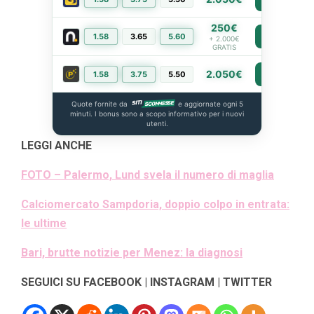
250€
1.58
3.65
5.60
PIÙ INFO
+ 2.000€
GRATIS
2.050€
1.58
3.75
5.50
PIÙ INFO
Quote fornite da
e aggiornate ogni 5
minuti. I bonus sono a scopo informativo per i nuovi
utenti.
LEGGI ANCHE
FOTO – Palermo, Lund svela il numero di maglia
Calciomercato Sampdoria, doppio colpo in entrata:
le ultime
Bari, brutte notizie per Menez: la diagnosi
SEGUICI SU FACEBOOK | INSTAGRAM | TWITTER