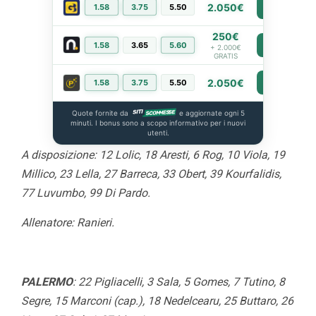
2.050€
1.58
3.75
5.50
PIÙ INFO
250€
1.58
3.65
5.60
PIÙ INFO
+ 2.000€
GRATIS
2.050€
1.58
3.75
5.50
PIÙ INFO
Quote fornite da
e aggiornate ogni 5
minuti. I bonus sono a scopo informativo per i nuovi
utenti.
A disposizione: 12 Lolic, 18 Aresti, 6 Rog, 10 Viola, 19
Millico, 23 Lella, 27 Barreca, 33 Obert, 39 Kourfalidis,
77 Luvumbo, 99 Di Pardo.
Allenatore: Ranieri.
PALERMO
: 22 Pigliacelli, 3 Sala, 5 Gomes, 7 Tutino, 8
Segre, 15 Marconi (cap.), 18 Nedelcearu, 25 Buttaro, 26