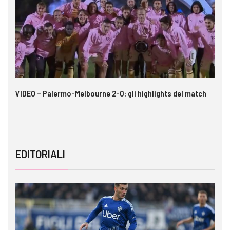
 i
VIDEO – Palermo-Melbourne 2-0: gli highlights del match
Ca
si
EDITORIALI