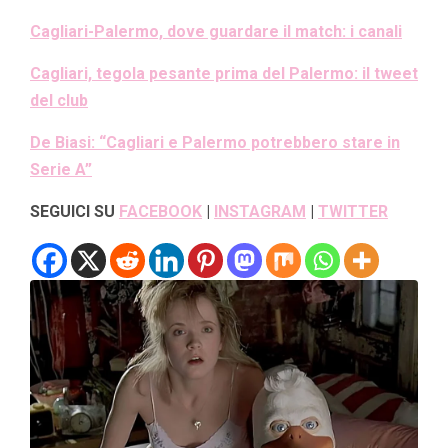
Cagliari-Palermo, dove guardare il match: i canali
Cagliari, tegola pesante prima del Palermo: il tweet
del club
De Biasi: “Cagliari e Palermo potrebbero stare in
Serie A”
SEGUICI SU
FACEBOOK
|
INSTAGRAM
|
TWITTER