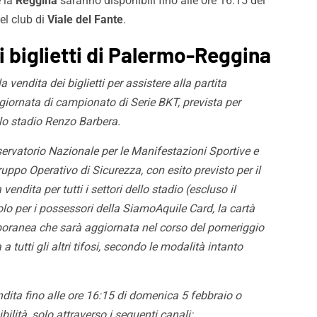
 la
Reggina
saranno disponibili fino alle ore 16:15 del
el club di
Viale del Fante
.
ei biglietti di Palermo-Reggina
a vendita dei biglietti per assistere alla partita
giornata di campionato di Serie BKT, prevista per
llo stadio Renzo Barbera.
servatorio Nazionale per le Manifestazioni Sportive e
ruppo Operativo di Sicurezza, con esito previsto per il
endita per tutti i settori dello stadio (escluso il
lo per i possessori della SiamoAquile Card, la cartà
oranea che sarà aggiornata nel corso del pomeriggio
 tutti gli altri tifosi, secondo le modalità intanto
endita fino alle ore 16:15 di domenica 5 febbraio o
lità, solo attraverso i seguenti canali: