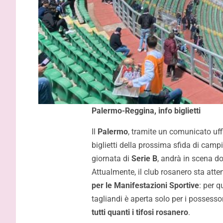
Palermo-Reggina, info biglietti
Il
Palermo
, tramite un comunicato uffi
biglietti della prossima sfida di camp
giornata di
Serie B
, andrà in scena d
Attualmente, il club rosanero sta atte
per le Manifestazioni Sportive
: per 
Inzaghi: “
tagliandi è aperta solo per i possessor
adesso ci 
tutti quanti i tifosi rosanero
.