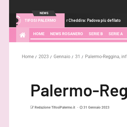
NEWS
Verona, si insiste per Cheddira: Padova più defilato
Pale
TIFOSI PALERMO
HOME
NEWS ROSANERO
SERIE B
SERIE A
Home
2023
Gennaio
31
Palermo-Reggina, info
Palermo-Reggi
Redazione TifosiPalermo.it
31 Gennaio 2023