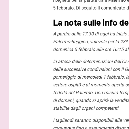
I biglietti per la partita tra il
Palermo
e
5 febbraio. Di seguito il comunicato d
La nota sulle info d
A partire dalle 17.30 di oggi ha inizio l
Palermo-Reggina, valevole per la 23ª 
domenica 5 febbraio alle ore 16:15 a
In attesa delle determinazioni dell’Os
delle successive condivisioni con il G
pomeriggio di mercoledì 1 febbraio, la v
settore ospiti) è al momento aperta so
fedeltà del Palermo. Una misura temp
di domani, quando si aprirà la vendita a
stabilite dagli organi competenti.
I tagliandi saranno disponibili alla v
comunque fino a esaurimento disponibi