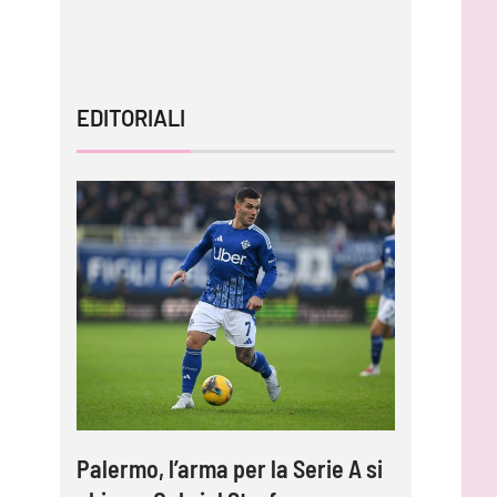
tornare 
EDITORIALI
Palermo, l’arma per la Serie A si