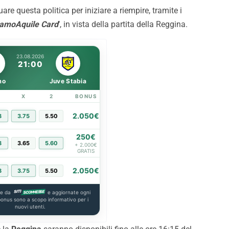
ove meritiamo”
uare questa politica per iniziare a riempire, tramite i
amoAquile Card
‘, in vista della partita della Reggina.
23.08.2026
21:00
mo
Juve Stabia
X
2
BONUS
LINK
2.050€
8
3.75
5.50
PIÙ INFO
250€
8
3.65
5.60
PIÙ INFO
+ 2.000€
GRATIS
2.050€
8
3.75
5.50
PIÙ INFO
te da
e aggiornate ogni
 bonus sono a scopo informativo per i
nuovi utenti.