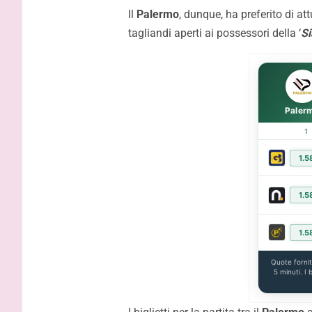
tornare d
Il
Palermo
, dunque, ha preferito di att
tagliandi aperti ai possessori della ‘
Si
Paler
1
1.5
1.5
1.5
Quote forni
5 minuti. I