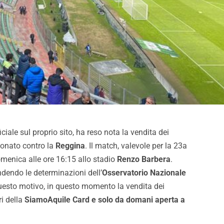
ciale sul proprio sito, ha reso nota la vendita dei
ionato contro la
Reggina
. Il match, valevole per la 23a
omenica alle ore 16:15 allo stadio
Renzo Barbera
.
ndendo le determinazioni dell’
Osservatorio Nazionale
questo motivo, in questo momento la vendita dei
Contenti di aver vinto,
Palermo e il nuovo Barbera
i della
SiamoAquile Card e solo da domani aperta a
sarà da lottare per
lo stadio può aumentare i r