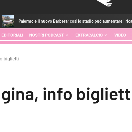
rmo e il nuovo Barbera: così lo stadio può aumentare i ricavi
EDITORIALI
NOSTRI PODCAST
EXTRACALCIO
VIDEO
 biglietti
na, info bigliett