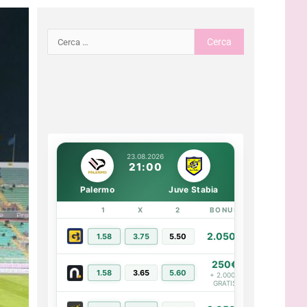
23.08.2026
21:00
Palermo
Juve Stabia
1
X
2
BONUS
LINK
2.050€
1.58
3.75
5.50
PIÙ INFO
250€
1.58
3.65
5.60
PIÙ INFO
+ 2.000€
GRATIS