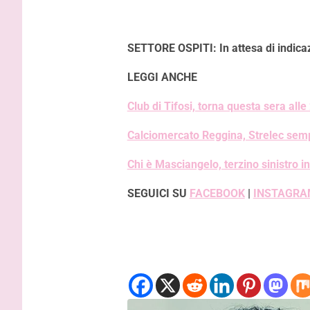
SETTORE OSPITI: In attesa di indicaz
LEGGI ANCHE
Club di Tifosi, torna questa sera alle
Calciomercato Reggina, Strelec semp
Chi è Masciangelo, terzino sinistro in
SEGUICI SU
FACEBOOK
|
INSTAGRA