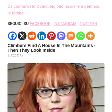
Calciomercato Como, big può lasciare a gennaio:
le ultime
SEGUICI SU
FACEBOOK
|
INSTAGRAM
|
TWITTER