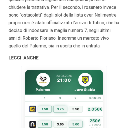
chiudere la trattativa. Per il secondo, i rosanero invece
sono “ostacolati” dagli slot della lista over. Nel mentre
proprio ieri è stato ufficializzato l’arrivo di Tutino, che ha
deciso di indossare la maglia numero 7, negli ultimi
anni di Roberto Floriano. Insomma un mercato vivo
quello del Palermo, sia in uscita che in entrata.
LEGGI ANCHE
23.08.2026
21:00
Palermo
Juve Stabia
1
X
2
BONUS
LINK
2.050€
1.58
3.75
5.50
PIÙ INFO
250€
1.58
3.65
5.60
PIÙ INFO
+ 2.000€