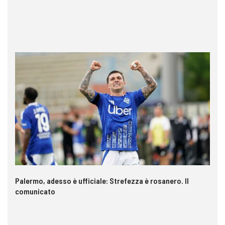
a è
Palermo, adesso è ufficiale: Strefezza è rosanero. Il
In
comunicato
ca