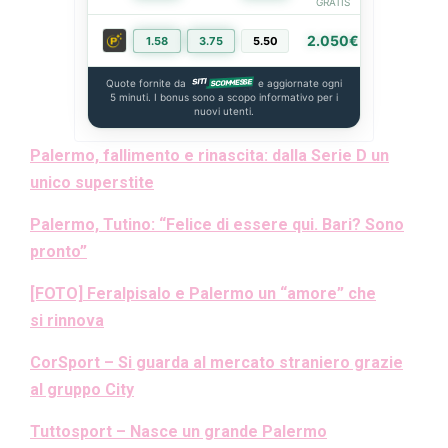
GRATIS
2.050€
1.58
3.75
5.50
PIÙ INFO
Quote fornite da
e aggiornate ogni
5 minuti. I bonus sono a scopo informativo per i
nuovi utenti.
Palermo, fallimento e rinascita: dalla Serie D un
unico superstite
Palermo, Tutino: “Felice di essere qui. Bari? Sono
pronto”
[FOTO] Feralpisalo e Palermo un “amore” che
si rinnova
CorSport – Si guarda al mercato straniero grazie
al gruppo City
Tuttosport – Nasce un grande Palermo