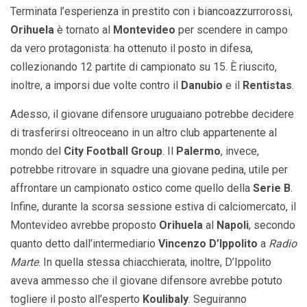
Terminata l’esperienza in prestito con i biancoazzurrorossi,
Orihuela
è tornato al
Montevideo
per scendere in campo
da vero protagonista: ha ottenuto il posto in difesa,
collezionando 12 partite di campionato su 15. È riuscito,
inoltre, a imporsi due volte contro il
Danubio
e il
Rentistas
.
Adesso, il giovane difensore uruguaiano potrebbe decidere
di trasferirsi oltreoceano in un altro club appartenente al
mondo del
City Football Group
. Il
Palermo
, invece,
potrebbe ritrovare in squadre una giovane pedina, utile per
affrontare un campionato ostico come quello della
Serie B
.
Infine, durante la scorsa sessione estiva di calciomercato, il
Montevideo avrebbe proposto
Orihuela
al
Napoli
, secondo
quanto detto dall’intermediario
Vincenzo D’Ippolito
a
Radio
Marte
. In quella stessa chiacchierata, inoltre, D’Ippolito
aveva ammesso che il giovane difensore avrebbe potuto
togliere il posto all’esperto
Koulibaly
. Seguiranno