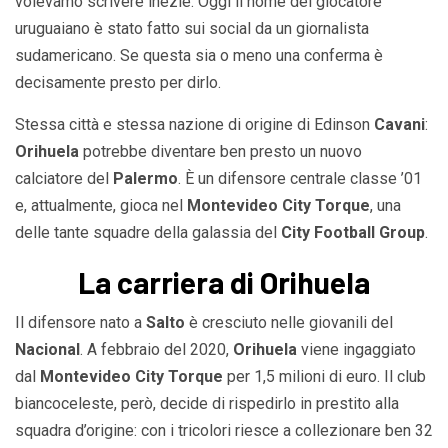
volevamo scrivere inezie. Oggi il nome del giocatore
uruguaiano è stato fatto sui social da un giornalista
sudamericano. Se questa sia o meno una conferma è
decisamente presto per dirlo.
Stessa città e stessa nazione di origine di Edinson
Cavani
:
Orihuela
potrebbe diventare ben presto un nuovo
calciatore del
Palermo
. È un difensore centrale classe ’01
e, attualmente, gioca nel
Montevideo City Torque
, una
delle tante squadre della galassia del
City Football Group
.
La carriera di Orihuela
Il difensore nato a
Salto
è cresciuto nelle giovanili del
Nacional
. A febbraio del 2020,
Orihuela
viene ingaggiato
dal
Montevideo City Torque
per 1,5 milioni di euro. Il club
biancoceleste, però, decide di rispedirlo in prestito alla
squadra d’origine: con i tricolori riesce a collezionare ben 32