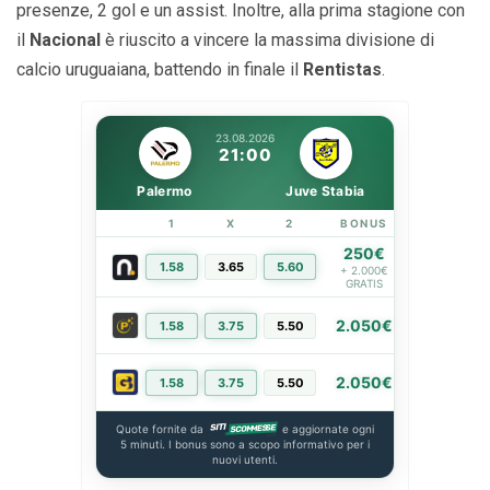
presenze, 2 gol e un assist. Inoltre, alla prima stagione con
il
Nacional
è riuscito a vincere la massima divisione di
calcio uruguaiana, battendo in finale il
Rentistas
.
23.08.2026
21:00
Palermo
Juve Stabia
1
X
2
BONUS
LINK
250€
1.58
3.65
5.60
PIÙ INFO
+ 2.000€
GRATIS
2.050€
1.58
3.75
5.50
PIÙ INFO
2.050€
1.58
3.75
5.50
PIÙ INFO
Quote fornite da
e aggiornate ogni
5 minuti. I bonus sono a scopo informativo per i
nuovi utenti.