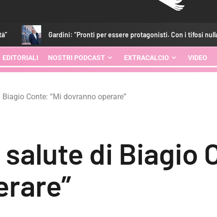
ardini: “Pronti per essere protagonisti. Con i tifosi nulla è impossibile”
EDITORIALI
NOSTRI PODCAST
EXTRACALCIO
VIDEO
i Biagio Conte: “Mi dovranno operare”
salute di Biagio 
erare”