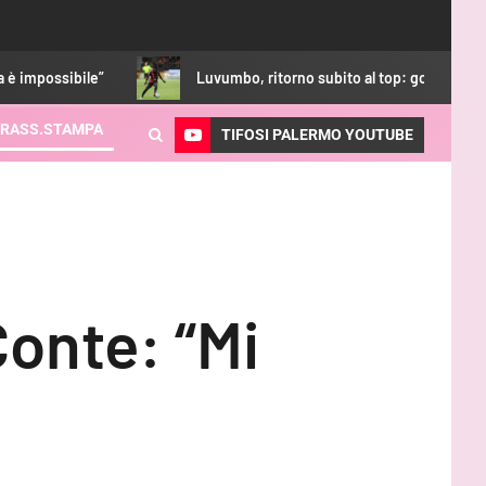
Luvumbo, ritorno subito al top: gol in amichevole contro una
RASS.STAMPA
TIFOSI PALERMO YOUTUBE
Conte: “Mi