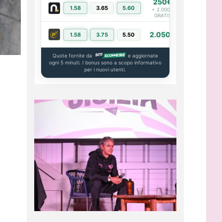
250€
1.58
3.65
5.60
PIÙ INFO
+ 2.000€
GRATIS
2.050€
1.58
3.75
5.50
PIÙ INFO
Quote fornite da
e aggiornate
ogni 5 minuti. I bonus sono a scopo informativo
per i nuovi utenti.