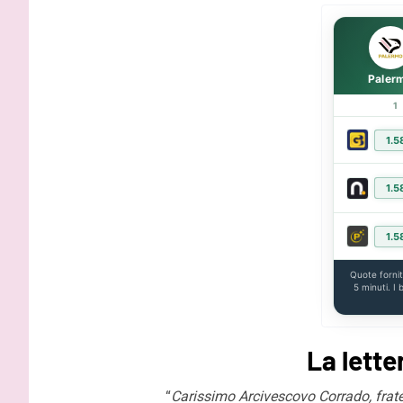
Strefezza:
contratto,
Paler
1
1.5
1.5
1.5
Quote forni
5 minuti. I
La lette
“
Carissimo Arcivescovo Corrado, fratel