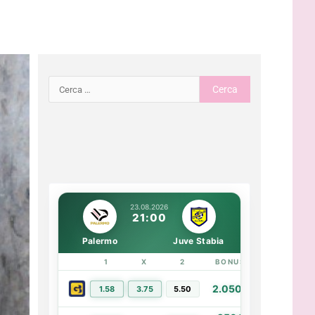
23.08.2026
21:00
Palermo
Juve Stabia
1
X
2
BONUS
LINK
2.050€
1.58
3.75
5.50
PIÙ INFO