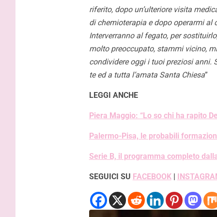
riferito, dopo un’ulteriore visita medi
di chemioterapia e dopo operarmi al c
Interverranno al fegato, per sostituirl
molto preoccupato, stammi vicino, mi 
condividere oggi i tuoi preziosi anni. 
te ed a tutta l’amata Santa Chiesa
”
LEGGI ANCHE
Piera Maggio: “Lo so chi ha rapito De
Palermo-Pisa, le probabili formazioni
Serie B, il programma completo dalla
SEGUICI SU
FACEBOOK
|
INSTAGRA