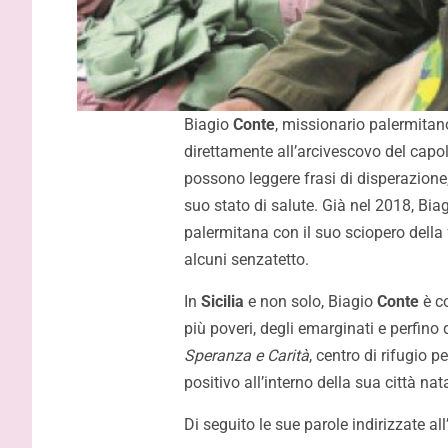
Biagio
Conte
, missionario palermitano
direttamente all’arcivescovo del capo
possono leggere frasi di disperazion
suo stato di salute. Già nel 2018, Bia
palermitana con il suo sciopero della
alcuni senzatetto.
In
Sicilia
e non solo, Biagio
Conte
è co
più poveri, degli emarginati e perfino 
Speranza e Carità
, centro di rifugio 
positivo all’interno della sua città nat
Di seguito le sue parole indirizzate a