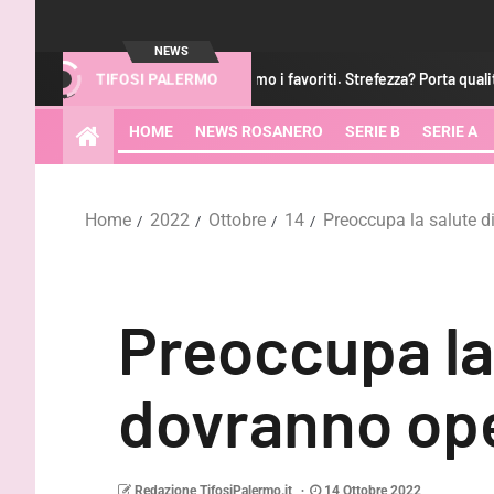
NEWS
Hernani: “Non siamo i favoriti. Strefezza? Porta qualità”
G
TIFOSI PALERMO
HOME
NEWS ROSANERO
SERIE B
SERIE A
Home
2022
Ottobre
14
Preoccupa la salute d
Preoccupa la 
dovranno op
Redazione TifosiPalermo.it
14 Ottobre 2022