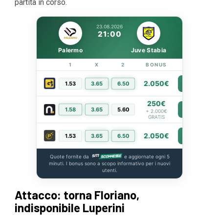
partita in corso.
23.08.2026
21:00
Palermo
Juve Stabia
1
X
2
BONUS
LINK
2.050€
1.53
3.65
6.50
PIÙ INFO
250€
1.58
3.65
5.60
PIÙ INFO
+ 2.000€
GRATIS
2.050€
1.53
3.65
6.50
PIÙ INFO
Quote fornite da
e aggiornate ogni 5
minuti. I bonus sono a scopo informativo per i nuovi
utenti.
Attacco: torna Floriano,
indisponibile Luperini