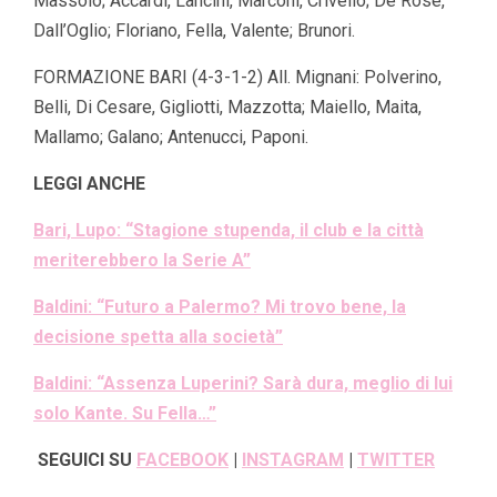
Massolo; Accardi, Lancini, Marconi, Crivello; De Rose,
Dall’Oglio; Floriano, Fella, Valente; Brunori.
FORMAZIONE BARI (4-3-1-2) All. Mignani: Polverino,
Belli, Di Cesare, Gigliotti, Mazzotta; Maiello, Maita,
Mallamo; Galano; Antenucci, Paponi.
LEGGI ANCHE
Bari, Lupo: “Stagione stupenda, il club e la città
meriterebbero la Serie A”
Baldini: “Futuro a Palermo? Mi trovo bene, la
decisione spetta alla società”
Baldini: “Assenza Luperini? Sarà dura, meglio di lui
solo Kante. Su Fella…”
SEGUICI SU
FACEBOOK
|
INSTAGRAM
|
TWITTER