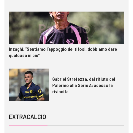
Inzaghi: “Sentiamo l’appoggio dei tifosi, dobbiamo dare
qualcosa in più”
Gabriel Strefezza, dal rifiuto del
Palermo alla Serie A: adesso la
rivincita
EXTRACALCIO