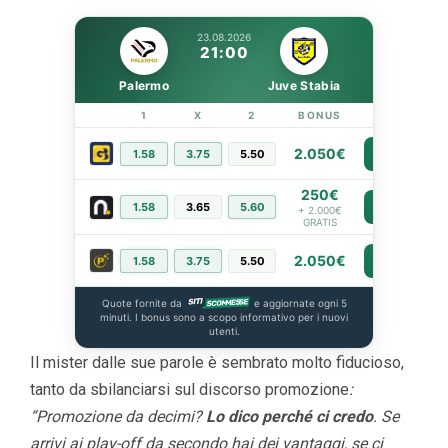
23.08.2026
21:00
Palermo
Juve Stabia
1
X
2
BONUS
LINK
2.050€
1.58
3.75
5.50
PIÙ INFO
250€
1.58
3.65
5.60
PIÙ INFO
+ 2.000€
GRATIS
2.050€
1.58
3.75
5.50
PIÙ INFO
Quote fornite da
e aggiornate ogni 5
minuti. I bonus sono a scopo informativo per i nuovi
utenti.
Il mister dalle sue parole è sembrato molto fiducioso,
tanto da sbilanciarsi sul discorso promozione
:
“Promozione da decimi?
Lo dico perché ci credo
. Se
arrivi ai play-off da secondo hai dei vantaggi, se ci