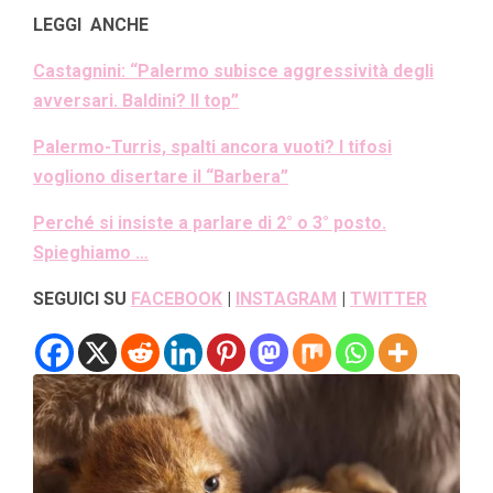
LEGGI ANCHE
Castagnini: “Palermo subisce aggressività degli
avversari. Baldini? Il top”
Palermo-Turris, spalti ancora vuoti? I tifosi
vogliono disertare il “Barbera”
Perché si insiste a parlare di 2° o 3° posto.
Spieghiamo …
SEGUICI SU
FACEBOOK
|
INSTAGRAM
|
TWITTER