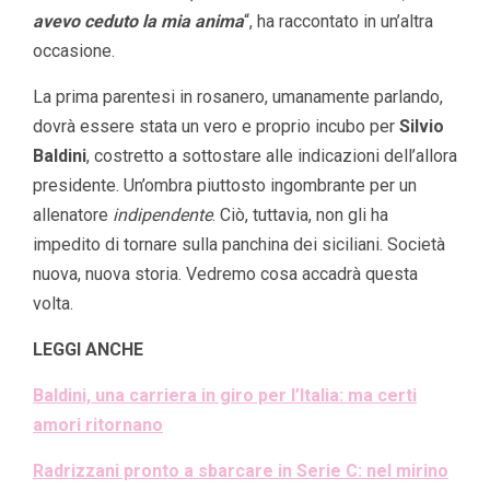
avevo ceduto la mia anima
“, ha raccontato in un’altra
occasione.
La prima parentesi in rosanero, umanamente parlando,
dovrà essere stata un vero e proprio incubo per
Silvio
Baldini
, costretto a sottostare alle indicazioni dell’allora
presidente. Un’ombra piuttosto ingombrante per un
allenatore
indipendente
. Ciò, tuttavia, non gli ha
impedito di tornare sulla panchina dei siciliani. Società
nuova, nuova storia. Vedremo cosa accadrà questa
volta.
LEGGI ANCHE
Baldini, una carriera in giro per l’Italia: ma certi
amori ritornano
Radrizzani pronto a sbarcare in Serie C: nel mirino