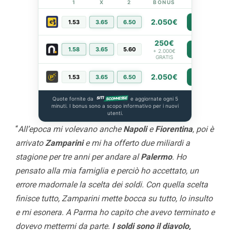
1
X
2
BONUS
LINK
2.050€
1.53
3.65
6.50
PIÙ INFO
250€
1.58
3.65
5.60
PIÙ INFO
+ 2.000€
GRATIS
2.050€
1.53
3.65
6.50
PIÙ INFO
Quote fornite da
e aggiornate ogni 5
minuti. I bonus sono a scopo informativo per i nuovi
utenti.
“
All’epoca mi volevano anche
Napoli
e
Fiorentina
, poi è
arrivato
Zamparini
e mi ha offerto due miliardi a
stagione per tre anni per andare al
Palermo
. Ho
pensato alla mia famiglia e perciò ho accettato, un
errore madornale la scelta dei soldi. Con quella scelta
finisce tutto, Zamparini mette bocca su tutto, lo insulto
e mi esonera. A Parma ho capito che avevo terminato e
dovevo mettermi da parte.
I soldi sono il diavolo,