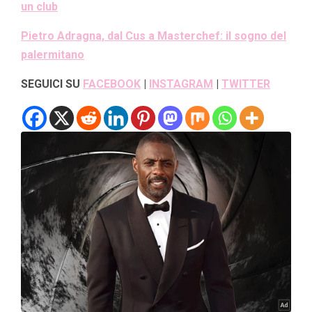
un club
Pietro Adragna, dal Cus a Masterchef: il sogno del
palermitano
SEGUICI SU
FACEBOOK
|
INSTAGRAM
|
TWITTER