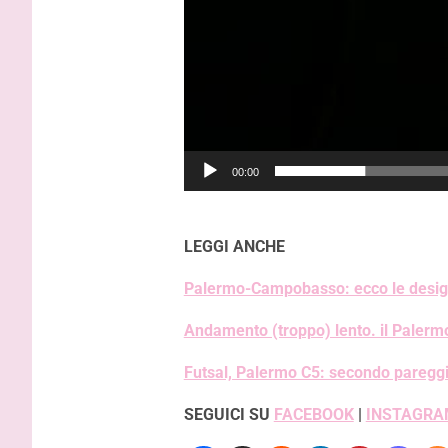
00:00
LEGGI ANCHE
Palermo-Campobasso: ecco le designaz
Andamento (troppo) lento. il Palerm
Futsal, Palermo C5: secondo pareggio
SEGUICI SU
FACEBOOK
|
INSTAGRA