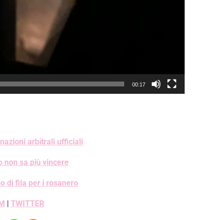
00:17
ioni arbitrali ufficiali
o non sa più vincere
 di fila per i rosanero
M
|
TWITTER