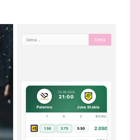
23.08.2026
21:00
Palermo
Juve Stabia
1
X
2
BONUS
LINK
2.050€
1.58
3.75
5.50
PIÙ INFO