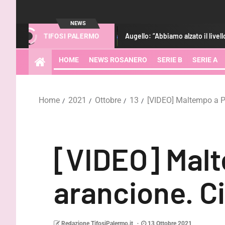
NEWS
le ultime
Augello: “Abbiamo alzato il livello. Strefezza? Gioc
TIFOSI PALERMO
HOME
NEWS ROSANERO
SERIE B
SERIE A
Home
2021
Ottobre
13
[VIDEO] Maltempo a Pa
[VIDEO] Malt
arancione. Ci
Redazione TifosiPalermo.it
13 Ottobre 2021