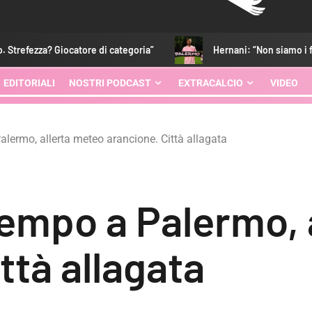
atore di categoria”
Hernani: “Non siamo i favoriti. Strefezza?
EDITORIALI
NOSTRI PODCAST
EXTRACALCIO
VIDEO
lermo, allerta meteo arancione. Città allagata
empo a Palermo, 
ttà allagata