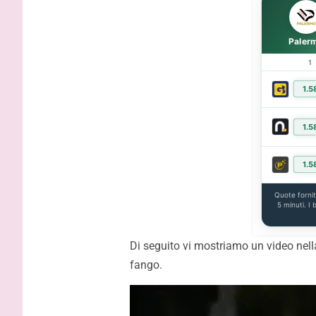
Inzaghi: “
migliori s
Paler
capire la 
1
1.5
1.5
1.5
Quote forni
5 minuti. I
Di seguito vi mostriamo un video nell
fango.
Video
Player