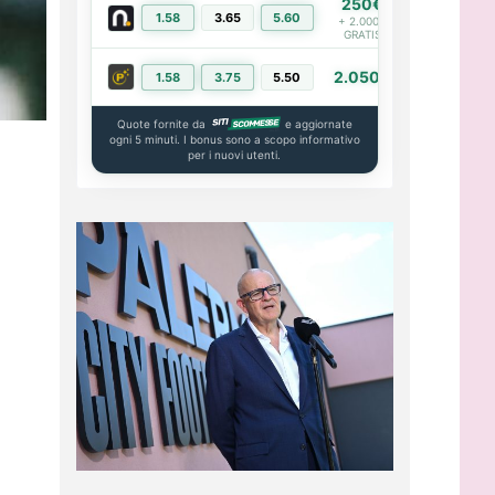
250€
1.58
3.65
5.60
PIÙ INFO
+ 2.000€
GRATIS
2.050€
1.58
3.75
5.50
PIÙ INFO
Quote fornite da
e aggiornate
ogni 5 minuti. I bonus sono a scopo informativo
per i nuovi utenti.