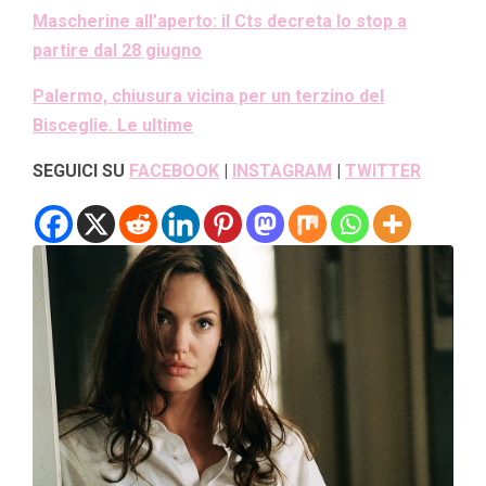
Mascherine all’aperto: il Cts decreta lo stop a
partire dal 28 giugno
Palermo, chiusura vicina per un terzino del
Bisceglie. Le ultime
SEGUICI SU
FACEBOOK
|
INSTAGRAM
|
TWITTER