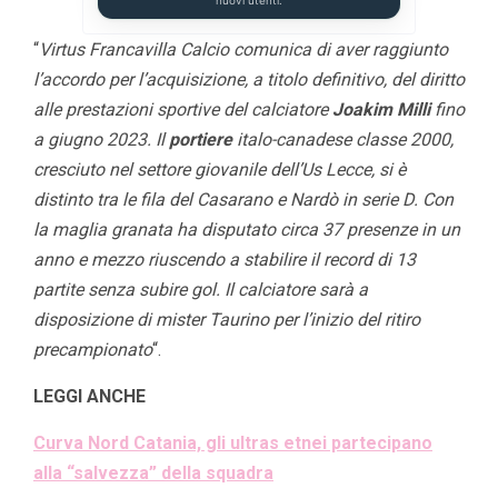
“
Virtus Francavilla Calcio comunica di aver raggiunto
l’accordo per l’acquisizione, a titolo definitivo, del diritto
alle prestazioni sportive del calciatore
Joakim Milli
fino
a giugno 2023. Il
portiere
italo-canadese classe 2000,
cresciuto nel settore giovanile dell’Us Lecce, si è
distinto tra le fila del Casarano e Nardò in serie D. Con
la maglia granata ha disputato circa 37 presenze in un
anno e mezzo riuscendo a stabilire il record di 13
partite senza subire gol. Il calciatore sarà a
disposizione di mister Taurino per l’inizio del ritiro
precampionato
“.
LEGGI ANCHE
Curva Nord Catania, gli ultras etnei partecipano
alla “salvezza” della squadra