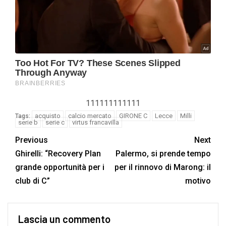
111111111111
acquisto
calcio mercato
GIRONE C
Lecce
Milli
Tags:
serie b
serie c
virtus francavilla
Previous
Next
Ghirelli: “Recovery Plan
Palermo, si prende tempo
grande opportunità per i
per il rinnovo di Marong: il
club di C”
motivo
Lascia un commento