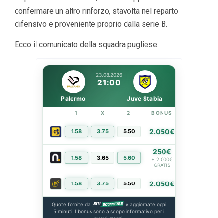
confermare un altro rinforzo, stavolta nel reparto
difensivo e proveniente proprio dalla serie B.
Ecco il comunicato della squadra pugliese:
23.08.2026
21:00
Palermo
Juve Stabia
1
X
2
BONUS
LINK
2.050€
1.58
3.75
5.50
PIÙ INFO
250€
1.58
3.65
5.60
PIÙ INFO
+ 2.000€
GRATIS
2.050€
1.58
3.75
5.50
PIÙ INFO
Quote fornite da
e aggiornate ogni
5 minuti. I bonus sono a scopo informativo per i
nuovi utenti.