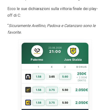
Ecco le sue dichiarazioni sulla vittoria finale dei play-
off di C:
“
Sicuramente Avellino, Padova e Catanzaro sono le
favorite.
23.08.2026
21:00
Palermo
Juve Stabia
1
X
2
BONUS
LINK
250€
1.58
3.65
5.60
PIÙ INFO
+ 2.000€
GRATIS
2.050€
1.58
3.75
5.50
PIÙ INFO
2.050€
1.58
3.75
5.50
PIÙ INFO