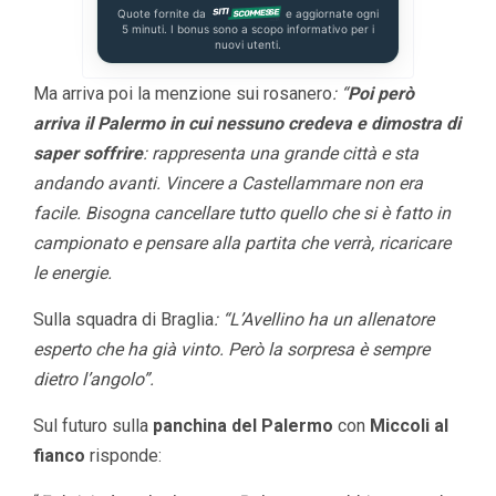
Quote fornite da
e aggiornate ogni
5 minuti. I bonus sono a scopo informativo per i
nuovi utenti.
Ma arriva poi la menzione sui rosanero
: “
Poi però
arriva il Palermo in cui nessuno credeva e dimostra di
saper soffrire
: rappresenta una grande città e sta
andando avanti. Vincere a Castellammare non era
facile. Bisogna cancellare tutto quello che si è fatto in
campionato e pensare alla partita che verrà, ricaricare
le energie.
Sulla squadra di Braglia
: “L’Avellino ha un allenatore
esperto che ha già vinto. Però la sorpresa è sempre
dietro l’angolo”.
Sul futuro sulla
panchina del Palermo
con
Miccoli al
fianco
risponde: