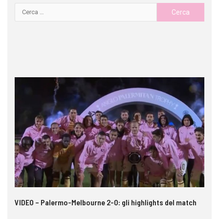
 i
VIDEO – Palermo-Melbourne 2-0: gli highlights del match
Ca
si