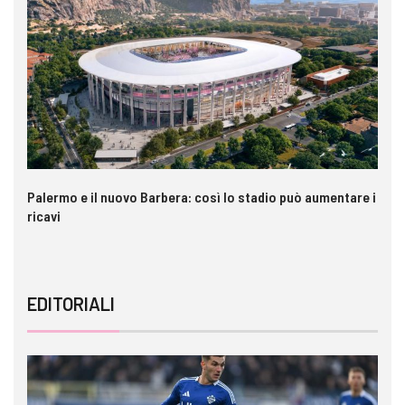
Palermo e il nuovo Barbera: così lo stadio può aumentare i
VI
ricavi
EDITORIALI