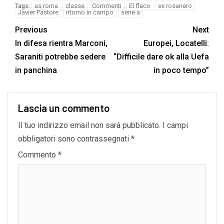
as roma
classe
Commenti
El flaco
ex rosanero
Tags:
Javier Pastore
ritorno in campo
serie a
Previous
Next
In difesa rientra Marconi,
Europei, Locatelli:
Saraniti potrebbe sedere
“Difficile dare ok alla Uefa
in panchina
in poco tempo”
Lascia un commento
Il tuo indirizzo email non sarà pubblicato.
I campi
obbligatori sono contrassegnati
*
Commento
*