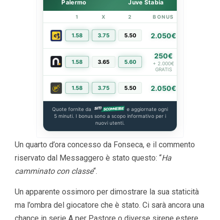
Palermo
Juve Stabia
1
X
2
BONUS
LINK
2.050€
1.58
3.75
5.50
PIÙ INFO
250€
1.58
3.65
5.60
PIÙ INFO
+ 2.000€
GRATIS
2.050€
1.58
3.75
5.50
PIÙ INFO
Quote fornite da
e aggiornate ogni
5 minuti. I bonus sono a scopo informativo per i
nuovi utenti.
Un quarto d’ora concesso da Fonseca, e il commento
riservato dal Messaggero è stato questo: “
Ha
camminato con classe
“.
Un apparente ossimoro per dimostrare la sua staticità
ma l’ombra del giocatore che è stato. Ci sarà ancora una
chance in serie A per Pastore o diverse sirene estere