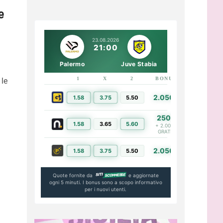
e
23.08.2026
21:00
Palermo
Juve Stabia
1
X
2
BONUS
LINK
 le
2.050€
1.58
3.75
5.50
PIÙ INFO
250€
1.58
3.65
5.60
PIÙ INFO
+ 2.000€
GRATIS
2.050€
1.58
3.75
5.50
PIÙ INFO
Quote fornite da
e aggiornate
ogni 5 minuti. I bonus sono a scopo informativo
per i nuovi utenti.