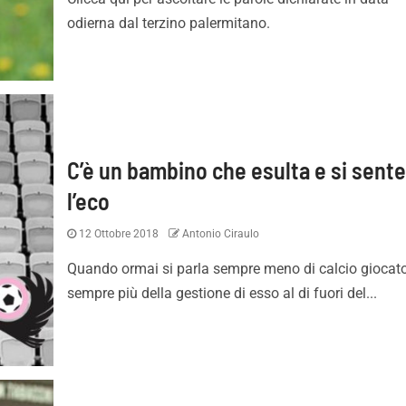
odierna dal terzino palermitano.
C’è un bambino che esulta e si sent
l’eco
Pronti per essere
Palermo, adesso è ufficial
12 Ottobre 2018
Antonio Ciraulo
i. Con i tifosi nulla è
Strefezza è rosanero. Il
Quando ormai si parla sempre meno di calcio giocat
e”
comunicato
sempre più della gestione di esso al di fuori del...