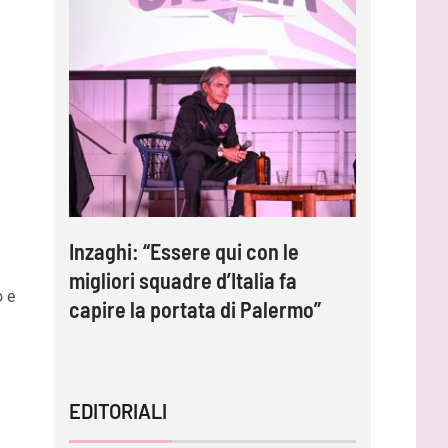
e
e:
Inzaghi: “Essere qui con le
Gardini:
migliori squadre d’Italia fa
protagoni
o e
capire la portata di Palermo”
impossib
EDITORIALI