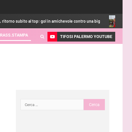
bito al top: gol in amichevole contro una big
Calciomercato
RASS.STAMPA
TIFOSI PALERMO YOUTUBE