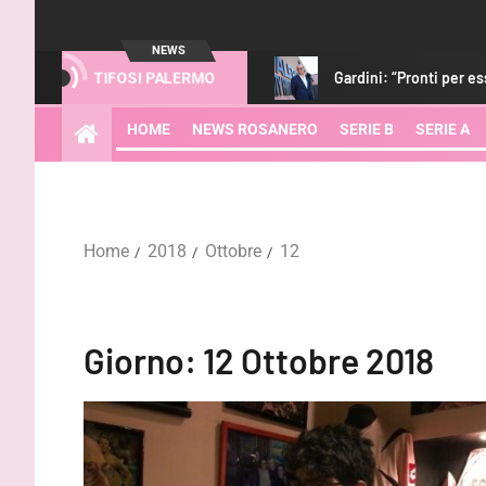
NEWS
i. Strefezza? Porta qualità”
Gardini: “Pronti per essere protag
TIFOSI PALERMO
HOME
NEWS ROSANERO
SERIE B
SERIE A
Home
2018
Ottobre
12
Giorno:
12 Ottobre 2018