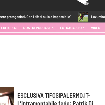
onisti. Con i tifosi nulla è impossibile”
Luvumbo, ritorno su
EDITORIALI
NOSTRI PODCAST
EXTRACALCIO
VIDEO
ESCLUSIVA TIFOSIPALERMO.IT-
L’intramontabile fede: Patrik Di