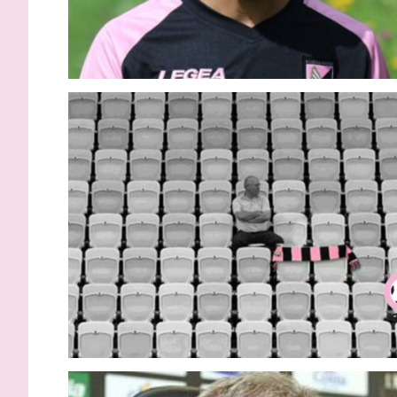
Inzaghi: “Essere qui con le
Gardini: “
migliori squadre d’Italia fa
protagonist
capire la portata di Palermo”
impossibil