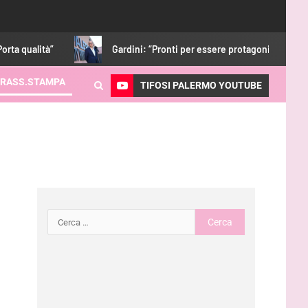
lità”
Gardini: “Pronti per essere protagonisti. Con i tifosi n
RASS.STAMPA
TIFOSI PALERMO YOUTUBE