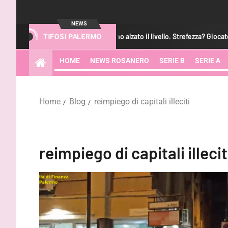
NEWS
Augello: “Abbiamo alzato il livello. Strefezza? Giocatore di c
TIFOSI PALERMO
HOME
NEWS ROSANERO
SERIE B
SERIE A
Home
Blog
reimpiego di capitali illeciti
reimpiego di capitali illecit