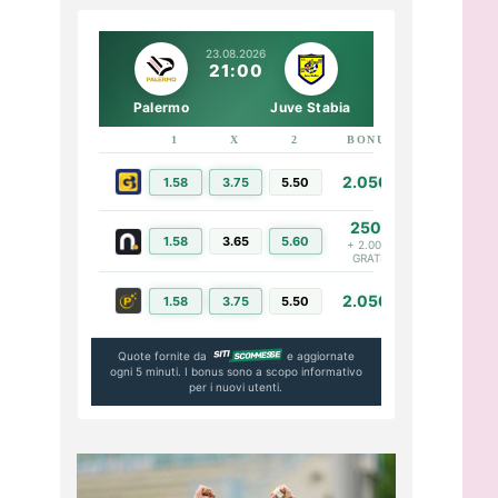
23.08.2026
21:00
Palermo
Juve Stabia
1
X
2
BONUS
LINK
2.050€
1.58
3.75
5.50
PIÙ INFO
250€
1.58
3.65
5.60
PIÙ INFO
+ 2.000€
GRATIS
2.050€
1.58
3.75
5.50
PIÙ INFO
Quote fornite da
e aggiornate
ogni 5 minuti. I bonus sono a scopo informativo
per i nuovi utenti.