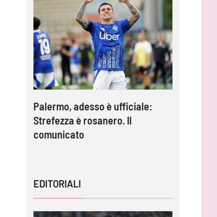
Palermo, adesso è ufficiale:
Inzaghi:
lla è
Strefezza è rosanero. Il
migliori 
comunicato
capire l
EDITORIALI