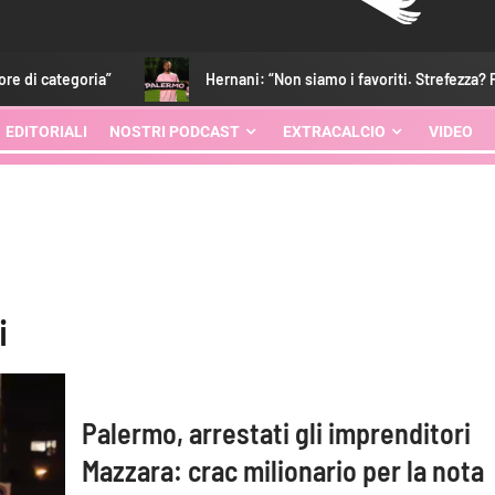
ategoria”
Hernani: “Non siamo i favoriti. Strefezza? Porta qua
EDITORIALI
NOSTRI PODCAST
EXTRACALCIO
VIDEO
i
Palermo, arrestati gli imprenditori
Mazzara: crac milionario per la nota