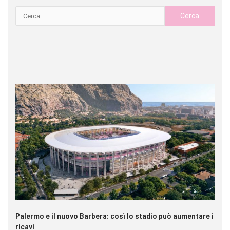
Palermo e il nuovo Barbera: così lo stadio può aumentare i
VI
ricavi