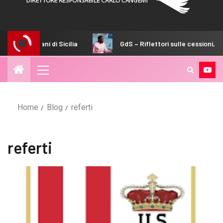
 australiani di Sicilia
GdS – Riflettori sulle cessioni, Diak
Home
Blog
referti
referti