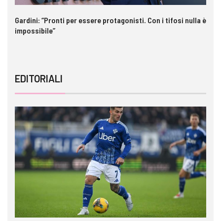
o
Gardini: “Pronti per essere protagonisti. Con i tifosi nulla è
Pa
impossibile”
c
EDITORIALI