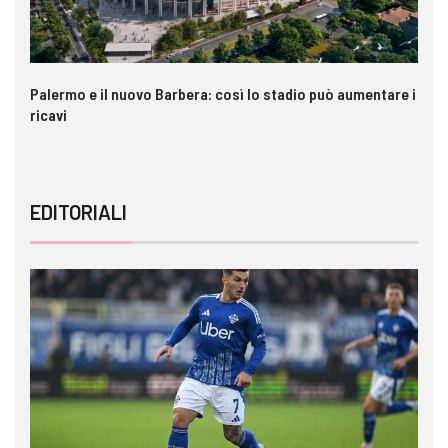
Palermo e il nuovo Barbera: così lo stadio può aumentare i
VI
ricavi
EDITORIALI