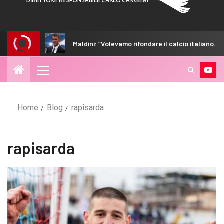
mmone
Maldini: “Volevamo rifondare il calcio italiano. Guard
Home
Blog
rapisarda
rapisarda