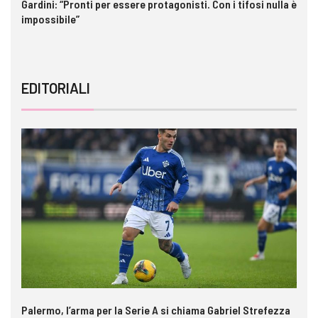
o
Gardini: “Pronti per essere protagonisti. Con i tifosi nulla è
In
impossibile”
pe
EDITORIALI
Palermo, l’arma per la Serie A si chiama Gabriel Strefezza