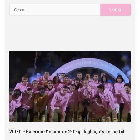
 i
VIDEO – Palermo-Melbourne 2-0: gli highlights del match
In
pe