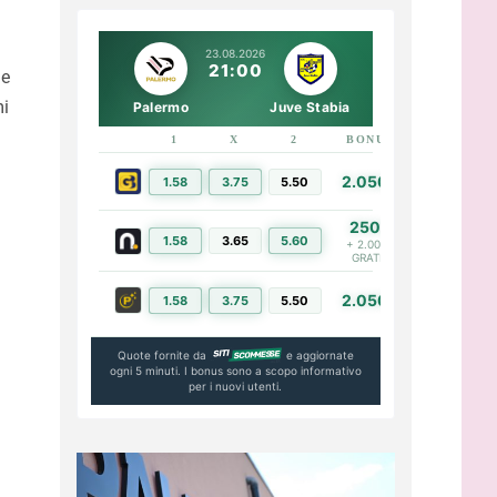
23.08.2026
21:00
le
mi
Palermo
Juve Stabia
1
X
2
BONUS
LINK
2.050€
1.58
3.75
5.50
PIÙ INFO
250€
1.58
3.65
5.60
PIÙ INFO
+ 2.000€
GRATIS
2.050€
1.58
3.75
5.50
PIÙ INFO
Quote fornite da
e aggiornate
ogni 5 minuti. I bonus sono a scopo informativo
per i nuovi utenti.