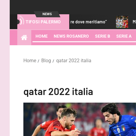
NEWS
so ci sarà da lottare per tornare dove meritiamo”
Melbourne 
TIFOSI PALERMO
HOME
NEWS ROSANERO
SERIE B
SERIE A
Home
Blog
qatar 2022 italia
qatar 2022 italia