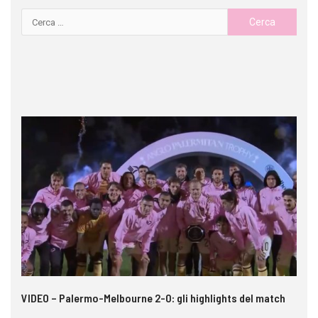
 i
VIDEO – Palermo-Melbourne 2-0: gli highlights del match
Ca
si