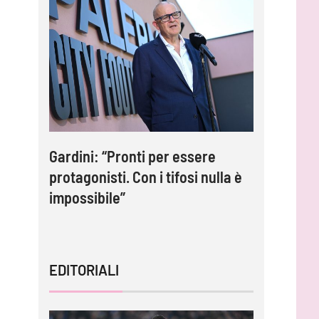
2: Le
Gardini: “Pronti per essere
Inzaghi: 
i
protagonisti. Con i tifosi nulla è
adesso c
impossibile”
tornare 
EDITORIALI