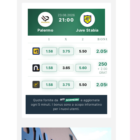
23.08.2026
21:00
Palermo
Juve Stabia
1
X
2
BONUS
LINK
2.050€
1.58
3.75
5.50
PIÙ INFO
250€
1.58
3.65
5.60
PIÙ INFO
+ 2.000€
GRATIS
2.050€
1.58
3.75
5.50
PIÙ INFO
Quote fornite da
e aggiornate
ogni 5 minuti. I bonus sono a scopo informativo
per i nuovi utenti.