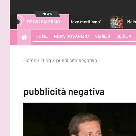
NEWS
 ci sarà da lottare per tornare dove meritiamo”
Melbourne Ci
TIFOSI PALERMO
HOME
NEWS ROSANERO
SERIE B
SERIE A
Home
Blog
pubblicità negativa
pubblicità negativa