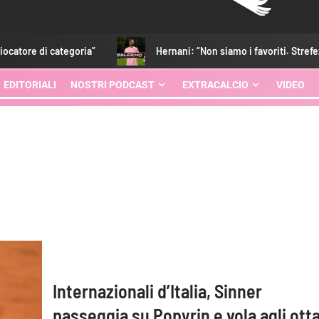
e di categoria”
Hernani: “Non siamo i favoriti. Strefezza? Por
EDITORIALI
NOSTRI PODCAST
EXTRACALCIO
VIDEO
Internazionali d’Italia, Sinner
passeggia su Popyrin e vola agli ott