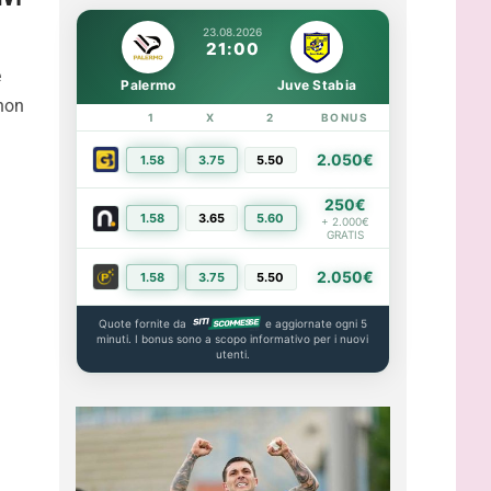
23.08.2026
21:00
e
Palermo
Juve Stabia
 non
1
X
2
BONUS
LINK
2.050€
1.58
3.75
5.50
PIÙ INFO
250€
1.58
3.65
5.60
PIÙ INFO
+ 2.000€
GRATIS
2.050€
1.58
3.75
5.50
PIÙ INFO
Quote fornite da
e aggiornate ogni 5
minuti. I bonus sono a scopo informativo per i nuovi
utenti.