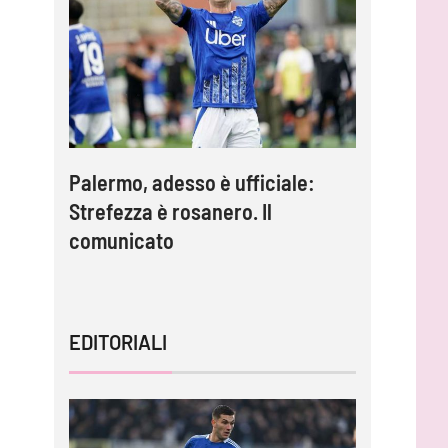
Palermo, adesso è ufficiale:
Inzaghi:
lla è
Strefezza è rosanero. Il
migliori 
comunicato
capire l
EDITORIALI