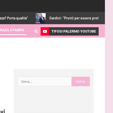
ta qualità”
Gardini: “Pronti per essere protagonisti. Con i tif
RASS.STAMPA
TIFOSI PALERMO YOUTUBE
avi