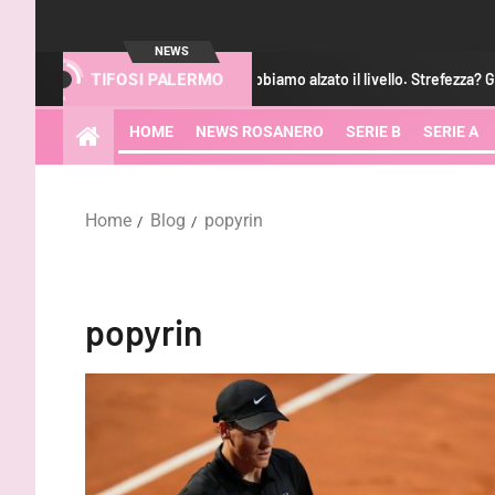
NEWS
ltime
Augello: “Abbiamo alzato il livello. Strefezza? Giocator
TIFOSI PALERMO
HOME
NEWS ROSANERO
SERIE B
SERIE A
Home
Blog
popyrin
popyrin