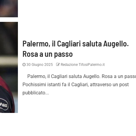
Palermo, il Cagliari saluta Augello.
Rosa a un passo
30 Giugno 2025
Redazione TifosiPalermo.it
Pronti per essere
Inzaghi: “Contenti di aver v
i. Con i tifosi nulla è
adesso ci sarà da lottare 
Palermo, il Cagliari saluta Augello. Rosa a un pass
e”
tornare dove meritiamo”
Pochissimi istanti fa il Cagliari, attraverso un post
pubblicato...