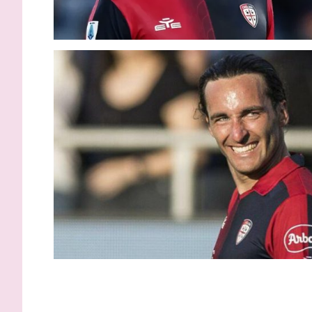
Gardini: “
protagonist
impossibil