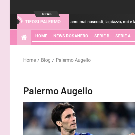
NEWS
Bani: “Non ci siamo mai nascosti, la piazza, noi e la società v
TIFOSI PALERMO
HOME
NEWS ROSANERO
SERIE B
SERIE A
Home
Blog
Palermo Augello
Palermo Augello