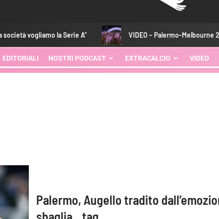
ogliamo la Serie A”
VIDEO – Palermo-Melbourne 2-0: gli high
EDITORIALI
NOSTRI PODCAST
EXTRACALCIO
VIDEO
Palermo, Augello tradito dall’emozi
sbaglia…tag