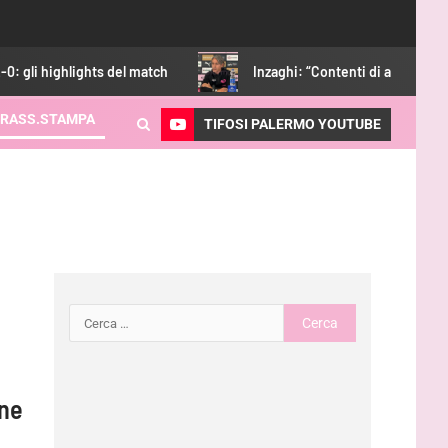
lights del match
Inzaghi: “Contenti di aver vinto, adesso ci
RASS.STAMPA
TIFOSI PALERMO YOUTUBE
one