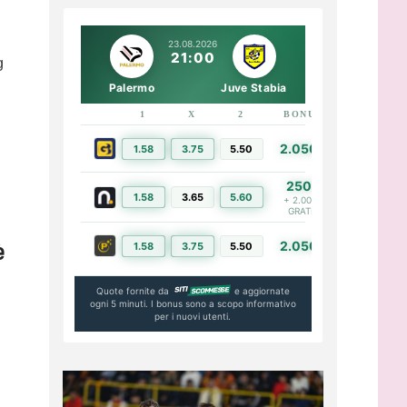
23.08.2026
21:00
g
Palermo
Juve Stabia
1
X
2
BONUS
LINK
2.050€
1.58
3.75
5.50
PIÙ INFO
250€
1.58
3.65
5.60
PIÙ INFO
+ 2.000€
GRATIS
è
2.050€
1.58
3.75
5.50
PIÙ INFO
Quote fornite da
e aggiornate
ogni 5 minuti. I bonus sono a scopo informativo
per i nuovi utenti.