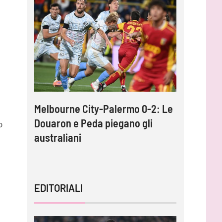
into,
Melbourne City-Palermo 0-2: Le
Gardini:
per
Douaron e Peda piegano gli
protagoni
o
australiani
impossib
EDITORIALI