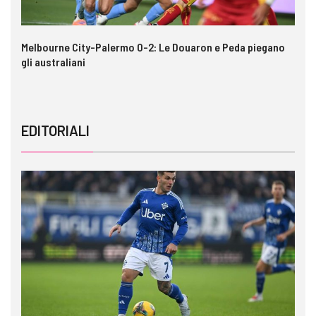
e
Melbourne City-Palermo 0-2: Le Douaron e Peda piegano
Ga
gli australiani
im
EDITORIALI