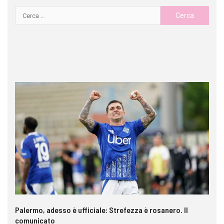
a è
Palermo, adesso è ufficiale: Strefezza è rosanero. Il
In
comunicato
ca