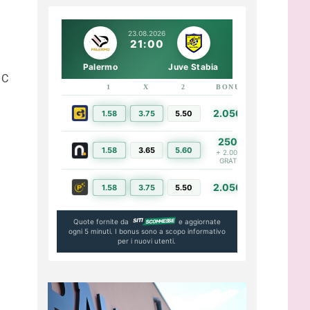
23.08.2026
21:00
d
Palermo
Juve Stabia
 C
1
X
2
BONUS
LINK
2.050€
1.58
3.75
5.50
PIÙ INFO
250€
1.58
3.65
5.60
PIÙ INFO
+ 2.000€
GRATIS
2.050€
1.58
3.75
5.50
PIÙ INFO
Quote fornite da
e aggiornate
ogni 5 minuti. I bonus sono a scopo informativo
per i nuovi utenti.