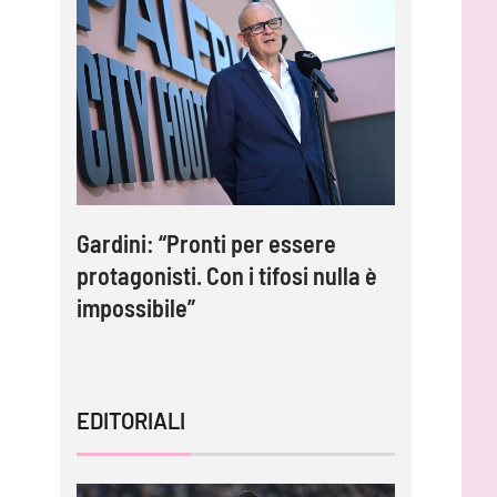
2: Le
Gardini: “Pronti per essere
Inzaghi: 
i
protagonisti. Con i tifosi nulla è
adesso c
impossibile”
tornare 
EDITORIALI