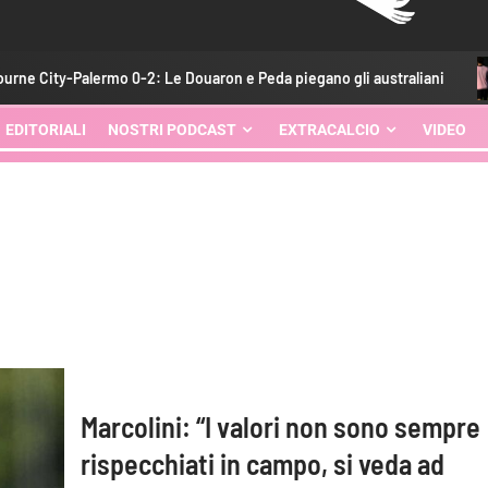
y-Palermo 0-2: Le Douaron e Peda piegano gli australiani
P
EDITORIALI
NOSTRI PODCAST
EXTRACALCIO
VIDEO
Marcolini: “I valori non sono sempre
rispecchiati in campo, si veda ad