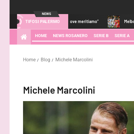
NEWS
ci sarà da lottare per tornare dove meritiamo”
Melbourne Cit
TIFOSI PALERMO
HOME
NEWS ROSANERO
SERIE B
SERIE A
Home
Blog
Michele Marcolini
Michele Marcolini