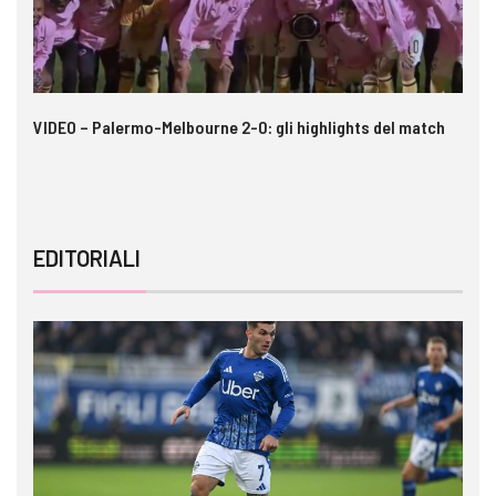
 i
VIDEO – Palermo-Melbourne 2-0: gli highlights del match
Ca
A
EDITORIALI