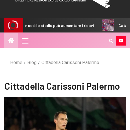
vo Barbera: così lo stadio può aumentare i ricavi
Catania, f
Home
Blog
Cittadella Carissoni Palermo
Cittadella Carissoni Palermo