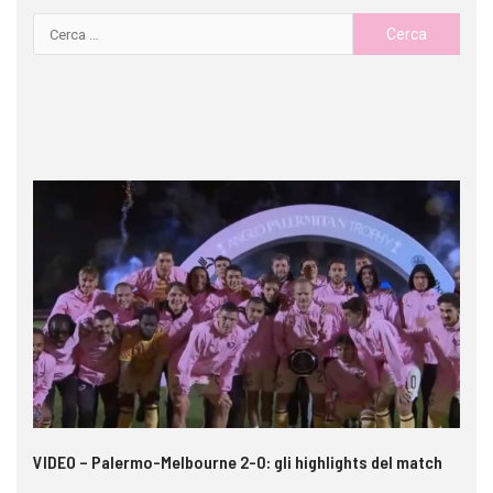
 i
VIDEO – Palermo-Melbourne 2-0: gli highlights del match
In
pe