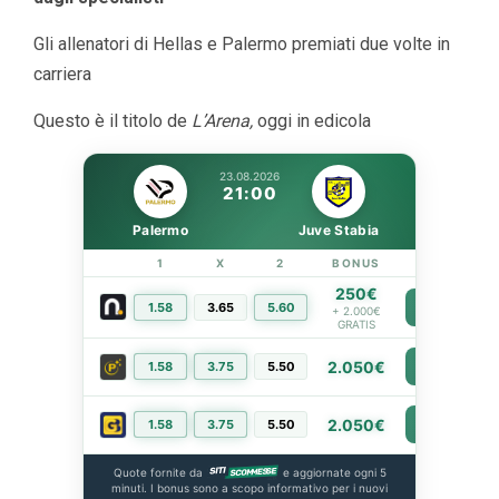
Gli allenatori di Hellas e Palermo premiati due volte in
carriera
Questo è il titolo de
L’Arena,
oggi in edicola
23.08.2026
21:00
Palermo
Juve Stabia
1
X
2
BONUS
LINK
250€
1.58
3.65
5.60
PIÙ INFO
+ 2.000€
GRATIS
2.050€
1.58
3.75
5.50
PIÙ INFO
2.050€
1.58
3.75
5.50
PIÙ INFO
Quote fornite da
e aggiornate ogni 5
minuti. I bonus sono a scopo informativo per i nuovi