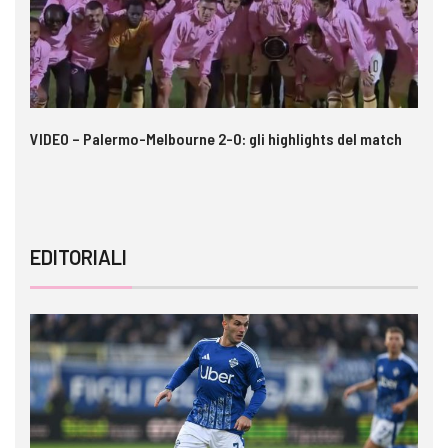
 i
VIDEO – Palermo-Melbourne 2-0: gli highlights del match
Ca
si
EDITORIALI