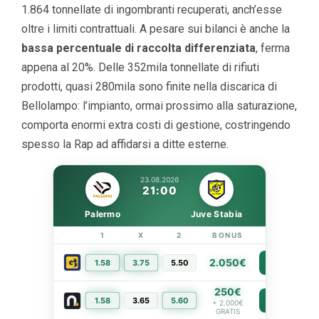
1.864 tonnellate di ingombranti recuperati, anch’esse
oltre i limiti contrattuali. A pesare sui bilanci è anche la
bassa percentuale di raccolta differenziata
, ferma
appena al 20%. Delle 352mila tonnellate di rifiuti
prodotti, quasi 280mila sono finite nella discarica di
Bellolampo: l’impianto, ormai prossimo alla saturazione,
comporta enormi extra costi di gestione, costringendo
spesso la Rap ad affidarsi a ditte esterne.
23.08.2026
21:00
Palermo
Juve Stabia
1
X
2
BONUS
LINK
2.050€
1.58
3.75
5.50
PIÙ INFO
250€
1.58
3.65
5.60
PIÙ INFO
+ 2.000€
GRATIS