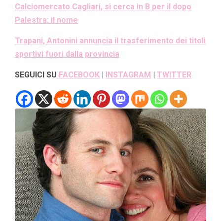
Calciomercato Cagliari, si cerca in B per il dopo
Palestra: il nome
Trapani, Antonini annuncia il trasferimento dei titoli
sportivi fuori dalla provincia
SEGUICI SU
FACEBOOK
|
INSTAGRAM
|
TWITTER