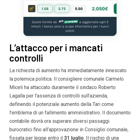
2.050€
1.58
3.75
5.50
PIÙ INFO
Quote fornite da
e aggiornate ogni 5
minuti. I bonus sono a scopo informativo per i nuovi
utenti.
L’attacco per i mancati
controlli
La richiesta di aumento ha immediatamente innescato
la polemica politica. Il consigliere comunale Carmelo
Miceli ha attaccato duramente il sindaco Roberto
Lagalla per l’assenza di controlli sull’azienda,
definendo il potenziale aumento della Tari come
l’emblema di un fallimento amministrativo. Il documento
contabile dovrà ora superare diversi passaggi
burocratici fino all’approvazione in Consiglio comunale,
fissata per legge entro il
31 luglio
. Il rischio di una