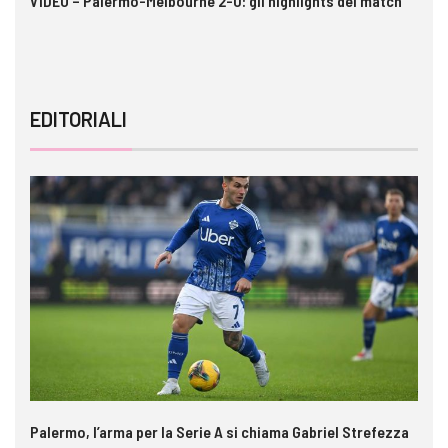
 i
VIDEO – Palermo-Melbourne 2-0: gli highlights del match
In
pe
EDITORIALI
Palermo, l’arma per la Serie A si chiama Gabriel Strefezza