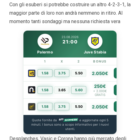
Con gli esuberi si potrebbe costruire un altro 4-2-3-1, la
maggior parte di loro non andrà nemmeno in ritiro. Al
momento tanti sondaggi ma nessuna richiesta vera
23.08.2026
21:00
Palermo
Juve Stabia
1
X
2
BONUS
LINK
2.050€
1.58
3.75
5.50
PIÙ INFO
250€
1.58
3.65
5.60
PIÙ INFO
+ 2.000€
GRATIS
2.050€
1.58
3.75
5.50
PIÙ INFO
Quote fornite da
e aggiornate ogni 5
minuti. I bonus sono a scopo informativo per i nuovi
utenti.
Desplanches, Vasic e Corona hanno più mercato degli