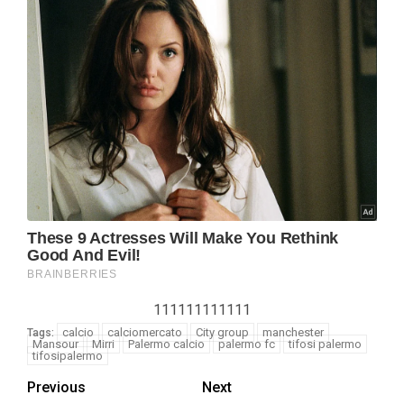
111111111111
calcio
calciomercato
City group
manchester
Tags:
Mansour
Mirri
Palermo calcio
palermo fc
tifosi palermo
tifosipalermo
Previous
Next