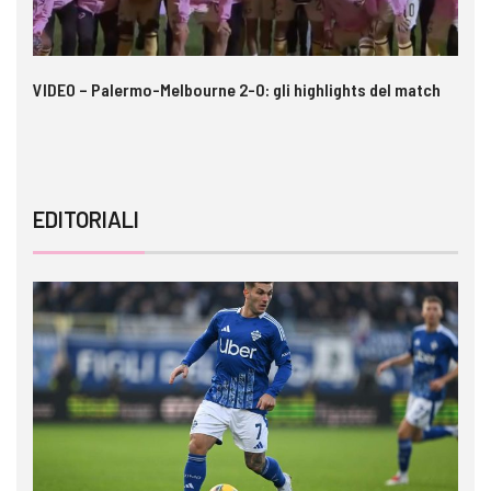
 i
VIDEO – Palermo-Melbourne 2-0: gli highlights del match
In
pe
EDITORIALI