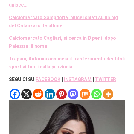
unisce…
Calciomercato Sampdoria, blucerchiati su un big
del Catanzaro: le ultime
Calciomercato Cagliari, si cerca in B per il dopo
Palestra: il nome
Trapani, Antonini annuncia il trasferimento dei titoli
sportivi fuori dalla provincia
SEGUICI SU
FACEBOOK
|
INSTAGRAM
|
TWITTER