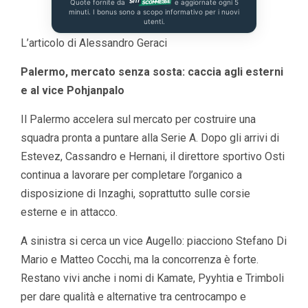
Quote fornite da
e aggiornate ogni 5
minuti. I bonus sono a scopo informativo per i nuovi
utenti.
L’articolo di Alessandro Geraci
Palermo, mercato senza sosta: caccia agli esterni
e al vice Pohjanpalo
Il Palermo accelera sul mercato per costruire una
squadra pronta a puntare alla Serie A. Dopo gli arrivi di
Estevez, Cassandro e Hernani, il direttore sportivo Osti
continua a lavorare per completare l’organico a
disposizione di Inzaghi, soprattutto sulle corsie
esterne e in attacco.
A sinistra si cerca un vice Augello: piacciono Stefano Di
Mario e Matteo Cocchi, ma la concorrenza è forte.
Restano vivi anche i nomi di Kamate, Pyyhtia e Trimboli
per dare qualità e alternative tra centrocampo e