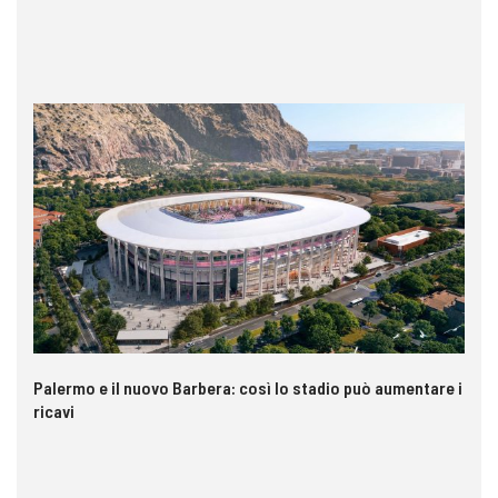
Palermo e il nuovo Barbera: così lo stadio può aumentare i
VI
ricavi