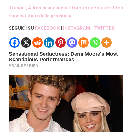
Trapani, Antonini annuncia il trasferimento dei titoli
sportivi fuori dalla provincia
SEGUICI SU
FACEBOOK
|
INSTAGRAM
|
TWITTER