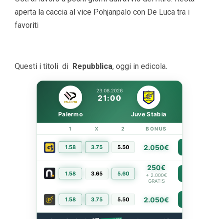
aperta la caccia al vice Pohjanpalo con De Luca tra i
favoriti
Questi i titoli di
Repubblica
, oggi in edicola.
23.08.2026
21:00
Palermo
Juve Stabia
1
X
2
BONUS
LINK
2.050€
1.58
3.75
5.50
PIÙ INFO
250€
1.58
3.65
5.60
PIÙ INFO
+ 2.000€
GRATIS
2.050€
1.58
3.75
5.50
PIÙ INFO