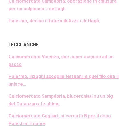
Calciomercato Sampdoria, operazione in chiusura
per un colpaccio: i dettagli
Palermo, deciso il futuro di Azzi: i dettagli
LEGGI ANCHE
Calciomercato Vicenza, due super acquisti ad un
passo
Palermo, Inzaghi accoglie Hernani: e quel filo che li
unisce…
Calciomercato Sampdoria, blucerchiati su un big
del Catanzaro: le ultime
Calciomercato Cagliari, si cerca in B per il dopo
Palestra: il nome