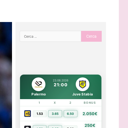
23.08.2026
21:00
Palermo
Juve Stabia
1
X
2
BONUS
LINK
2.050€
1.53
3.65
6.50
PIÙ INFO
250€