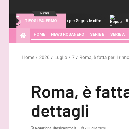
NEWS
il Verona fa sul serio per Segre: le cifre
Repubb. – Caccia a
TIFOSI PALERMO
HOME
NEWS ROSANERO
SERIE B
SERIE A
Home
2026
Luglio
7
Roma, è fatta per il rinno
Roma, è fatta
dettagli
Redazione TifosiPalermo.it
7 Luglio 2026