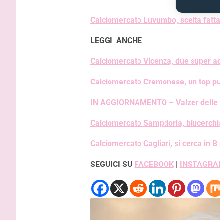
Calciomercato Luvumbo, scelta fatta
LEGGI ANCHE
Calciomercato Vicenza, due super ac
Calciomercato Cremonese, un top pu
IN AGGIORNAMENTO – Valzer delle pan
Calciomercato Sampdoria, blucerchiat
Calciomercato Cagliari, si cerca in B 
SEGUICI SU
FACEBOOK
|
INSTAGRA