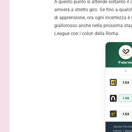
A questo punto si attende soltanto il 
contratto,
arriverà a stretto giro. Se fino a qual
di apprensione, ora ogni incertezza è 
giallorosso anche nella prossima sta
League con i colori della Roma.
Palerm
1
1.53
1.58
1.53
Quote fornit
minuti. I bon