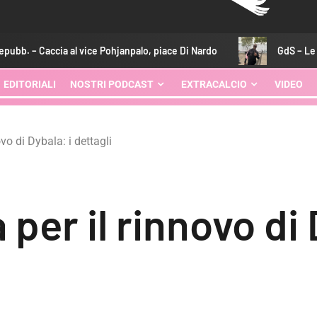
l vice Pohjanpalo, piace Di Nardo
GdS – Le Douaron e Gyas
EDITORIALI
NOSTRI PODCAST
EXTRACALCIO
VIDEO
vo di Dybala: i dettagli
 per il rinnovo di 