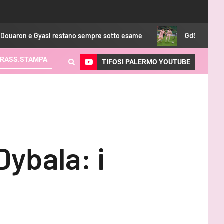
i restano sempre sotto esame
GdS – Palermo, è il momento d
RASS.STAMPA
TIFOSI PALERMO YOUTUBE
Dybala: i