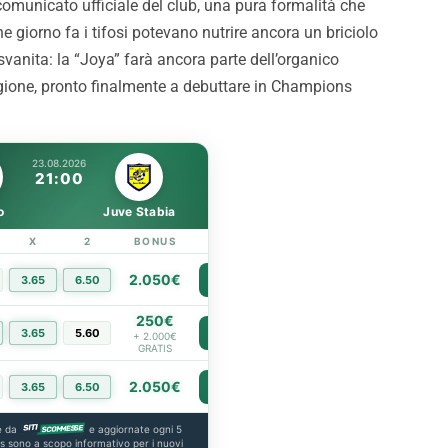
comunicato ufficiale del club, una pura formalità che
 questi i dettagli
Strefezza è rosanero: il
che giorno fa i tifosi potevano nutrire ancora un briciolo
comunicato
svanita: la “Joya” farà ancora parte dell’organico
gione, pronto finalmente a debuttare in Champions
23.08.2026
21:00
o
Juve Stabia
X
2
BONUS
LINK
2.050€
3.65
6.50
PIÙ INFO
250€
3.65
5.60
PIÙ INFO
+ 2.000€
GRATIS
2.050€
3.65
6.50
PIÙ INFO
e da
e aggiornate ogni 5
us sono a scopo informativo per i nuovi