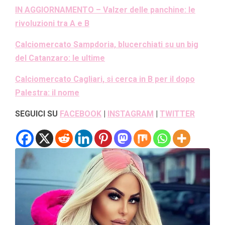
IN AGGIORNAMENTO – Valzer delle panchine: le
rivoluzioni tra A e B
Calciomercato Sampdoria, blucerchiati su un big
del Catanzaro: le ultime
Calciomercato Cagliari, si cerca in B per il dopo
Palestra: il nome
SEGUICI SU
FACEBOOK
|
INSTAGRAM
|
TWITTER