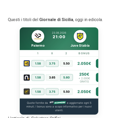
Questi i titoli del
Giornale di Sicilia
, oggi in edicola.
23.08.2026
21:00
Palermo
Juve Stabia
1
X
2
BONUS
LINK
2.050€
1.58
3.75
5.50
PIÙ INFO
250€
1.58
3.65
5.60
PIÙ INFO
+ 2.000€
GRATIS
2.050€
1.58
3.75
5.50
PIÙ INFO
Quote fornite da
e aggiornate ogni 5
minuti. I bonus sono a scopo informativo per i nuovi
utenti.