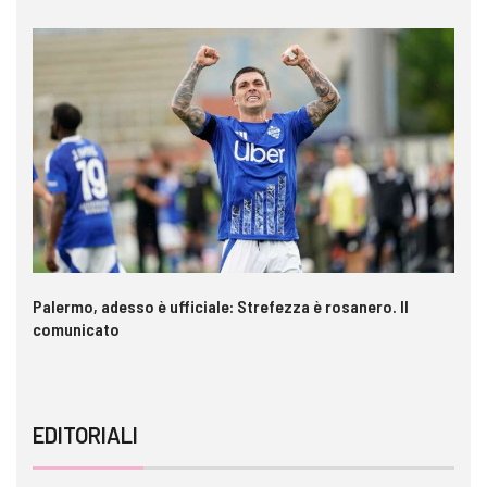
a è
Palermo, adesso è ufficiale: Strefezza è rosanero. Il
In
comunicato
ca
EDITORIALI