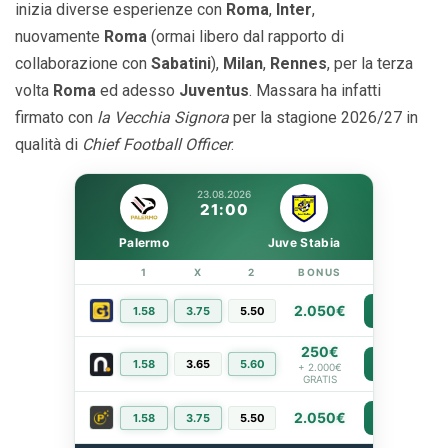
inizia diverse esperienze con
Roma
,
Inter
,
nuovamente
Roma
(ormai libero dal rapporto di
collaborazione con
Sabatini
),
Milan
,
Rennes
, per la terza
volta
Roma
ed adesso
Juventus
. Massara ha infatti
firmato con
la Vecchia Signora
per la stagione 2026/27 in
qualità di
Chief Football Officer
.
23.08.2026
21:00
Palermo
Juve Stabia
1
X
2
BONUS
LINK
2.050€
1.58
3.75
5.50
PIÙ INFO
250€
1.58
3.65
5.60
PIÙ INFO
+ 2.000€
GRATIS
2.050€
1.58
3.75
5.50
PIÙ INFO