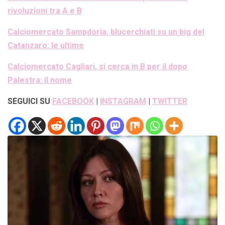
rivoluzioni tra A e B
Calciomercato Sampdoria, blucerchiati su un big del
Catanzaro: le ultime
Calciomercato Cagliari, si cerca in B per il dopo
Palestra: il nome
SEGUICI SU
FACEBOOK
|
INSTAGRAM
|
TWITTER