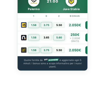
21:00
Palermo
Juve Stabia
1
X
2
BONUS
LINK
2.050€
1.58
3.75
5.50
PIÙ INFO
250€
1.58
3.65
5.60
PIÙ INFO
+ 2.000€
GRATIS
2.050€
1.58
3.75
5.50
PIÙ INFO
Quote fornite da
e aggiornate ogni 5
minuti. I bonus sono a scopo informativo per i nuovi
utenti.