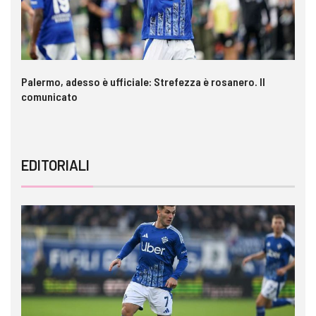
a è
Palermo, adesso è ufficiale: Strefezza è rosanero. Il
In
comunicato
ca
EDITORIALI