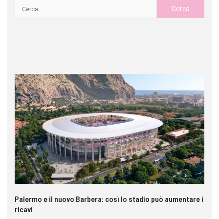
Palermo e il nuovo Barbera: così lo stadio può aumentare i
VI
ricavi