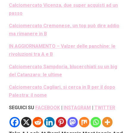
Calciomercato Vicenza, due super acquisti ad un
passo
Calciomercato Cremonese, un top può dire addio
ma rimanere in B
IN AGGIORNAMENTO – Valzer delle panchine: le
rivoluzioni tra A e B
Calciomercato Sampdoria, blucerchiati su un big
del Catanzaro: le ultime
Calciomercato Cagliari, si cerca in B per il dopo
Palestra: il nome
SEGUICI SU
FACEBOOK
|
INSTAGRAM
|
TWITTER