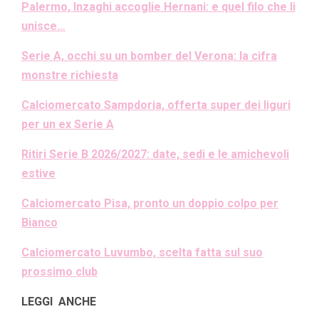
Palermo, Inzaghi accoglie Hernani: e quel filo che li
unisce…
Serie A, occhi su un bomber del Verona: la cifra
monstre richiesta
Calciomercato Sampdoria, offerta super dei liguri
per un ex Serie A
Ritiri Serie B 2026/2027: date, sedi e le amichevoli
estive
Calciomercato Pisa, pronto un doppio colpo per
Bianco
Calciomercato Luvumbo, scelta fatta sul suo
prossimo club
LEGGI ANCHE