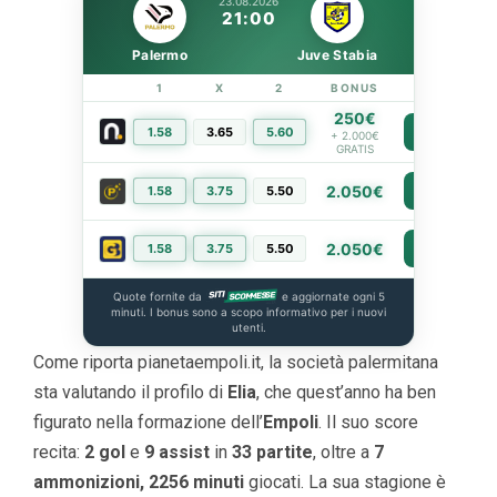
23.08.2026
21:00
Palermo
Juve Stabia
1
X
2
BONUS
LINK
250€
1.58
3.65
5.60
PIÙ INFO
+ 2.000€
GRATIS
2.050€
1.58
3.75
5.50
PIÙ INFO
2.050€
1.58
3.75
5.50
PIÙ INFO
Quote fornite da
e aggiornate ogni 5
minuti. I bonus sono a scopo informativo per i nuovi
utenti.
Come riporta pianetaempoli.it, la società palermitana
sta valutando il profilo di
Elia
, che quest’anno ha ben
figurato nella formazione dell’
Empoli
. Il suo score
recita:
2 gol
e
9 assist
in
33 partite
, oltre a
7
ammonizioni, 2256 minuti
giocati. La sua stagione è