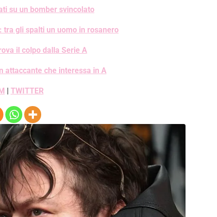
ti su un bomber svincolato
tra gli spalti un uomo in rosanero
va il colpo dalla Serie A
n attaccante che interessa in A
M
|
TWITTER