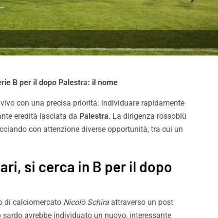
rie B per il dopo Palestra: il nome
 vivo con una precisa priorità: individuare rapidamente
sante eredità lasciata da
Palestra
. La dirigenza rossoblù
cciando con attenzione diverse opportunità, tra cui un
ri, si cerca in B per il dopo
to di calciomercato
Nicolò Schira
attraverso un post
Contenti di aver vinto,
Melbourne City-Palermo 0-
lub sardo avrebbe individuato un nuovo, interessante