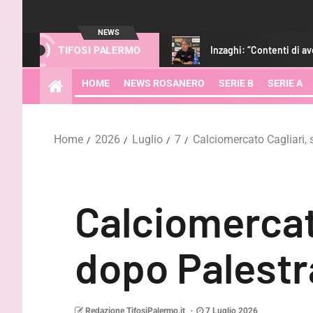
NEWS
ghlights del match
Inzaghi: “Contenti di aver vinto, adesso 
TIFOSI PALERMO
HOME
NEWS ROSANERO
SERIE B
SERIE A
Home
2026
Luglio
7
Calciomercato Cagliari, s
Calciomercato
dopo Palestr
Redazione TifosiPalermo.it
7 Luglio 2026