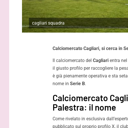
cagliari squadra
Calciomercato Cagliari, si cerca in Se
Il calciomercato del
Cagliari
entra nel
il giusto profilo per raccogliere la pe
è già pienamente operativa e sta seta
nome in
Serie B
.
Calciomercato Caglia
Palestra: il nome
Come rivelato in esclusiva dall’esper
Gardini: “Pronti per essere
Inzaghi: “
pubblicato sul proprio profilo X, il c