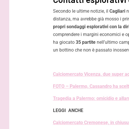
Secondo le ultime notizie, il
Cagliari
n
distanza, ma avrebbe già mosso i pri
propri sondaggi esplorativi con la di
comprendere i margini economici e oper
ha giocato
35 partite
nell’ultimo cam
un bottino che non è passato inosser
Calciomercato Vicenza, due super ac
FOTO – Palermo, Cassandro ha scelto
Tragedia a Palermo: omicidio e alla
LEGGI ANCHE
Calciomercato Cremonese, in chiusur