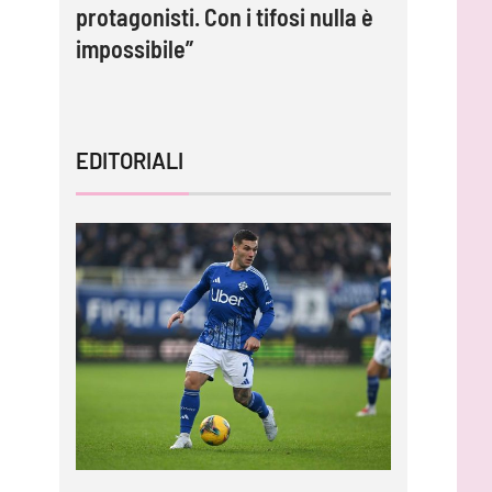
i
protagonisti. Con i tifosi nulla è
adesso c
impossibile”
tornare 
EDITORIALI