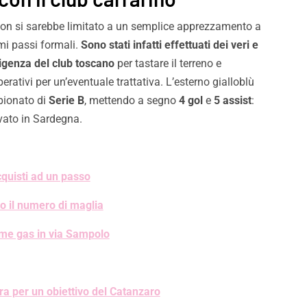
on si sarebbe limitato a un semplice apprezzamento a
mi passi formali.
Sono stati infatti effettuati dei veri e
rigenza del club toscano
per tastare il terreno e
ativi per un’eventuale trattativa. L’esterno gialloblù
pionato di
Serie B
, mettendo a segno
4 gol
e
5 assist
:
vato in Sardegna.
quisti ad un passo
 il numero di maglia
rme gas in via Sampolo
a per un obiettivo del Catanzaro