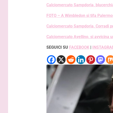
Calciomercato Sampdoria, blucerchia
FOTO – A Wimbledon si tifa Palermo: 
Calciomercato Sampdoria, Corradi pro
Calciomercato Avellino, si avvicina u
SEGUICI SU
FACEBOOK
|
INSTAGRA