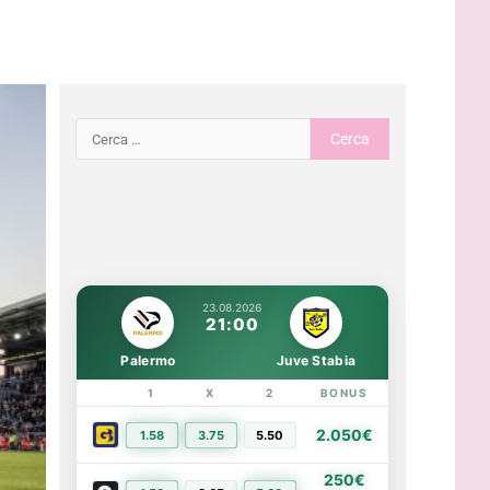
23.08.2026
21:00
Palermo
Juve Stabia
1
X
2
BONUS
LINK
2.050€
1.58
3.75
5.50
PIÙ INFO
250€