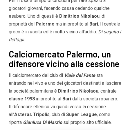
Per i rosa è tempo di cessioni per fare spazio a
giocatori giovani, facendo cassa cedendo qualche
esubero. Uno di questi è
Dimitrios Nikolaou
, di
proprietà del
Palermo
ma in prestito al
Bari
. Il centrale
greco è in uscita ed è molto vicino all’addio.
Di seguito i
dettagli.
Calciomercato Palermo, un
difensore vicino alla cessione
Il calciomercato del club di
Viale del Fante
sta
entrando nel vivo e uno dei giocatori destinati a lasciare
la società palermitana è
Dimitrios Nikolaou
, centrale
classe 1998
in prestito al
Bari
dalla società rosanero.
Il difensore ellenico va quindi verso la cessione
all’
Asteras Tripolis
, club di
Super League
, come
riporta
Gianluca
Di Marzio
sul proprio sito ufficiale.