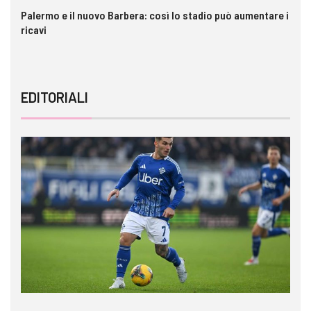
Palermo e il nuovo Barbera: così lo stadio può aumentare i
VI
ricavi
EDITORIALI