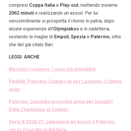
compresi
Coppa Italia
e
Play-out
, mettendo insieme
2062 minuti
e realizzando un assist. Per lui
verosimilmente si prospetta il ritorno in patria, dopo
alcune esperienze all’
Olympiakos
e in cadetteria,
vestendo le maglie di
Empoli
,
Spezia
e
Palermo
, oltre
che del già citato Bari.
LEGGI ANCHE
Mercato rosanero: i nomi più attendibili
Pedullà: Palermo-Cagliari ok per Luvumbo. L’ultimo
nodo
Palermo, Luvumbo prossima arma per Inzaghi?
Dalla Champions al Cagliari
Serie B 2026/27, calendario ad Ascoli e Palermo
verso l’esordio al Barbera