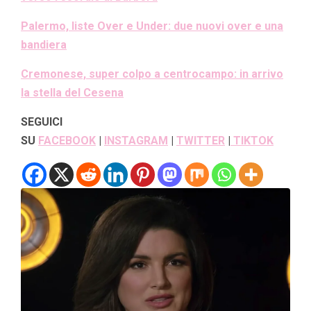
Palermo, liste Over e Under: due nuovi over e una
bandiera
Cremonese, super colpo a centrocampo: in arrivo
la stella del Cesena
SEGUICI
SU
FACEBOOK
|
INSTAGRAM
|
TWITTER
|
TIKTOK